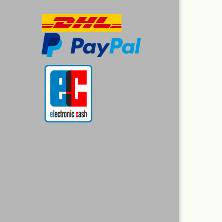
-Aktentaschen,Leptop
fer
eien