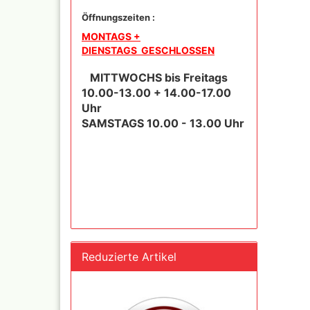
Öffnungszeiten :
MONTAGS +
DIENSTAGS GESCHLOSSEN
Inka - 
MITTWOCHS bis Freitags
Tuben 
10.00-13.00 + 14.00-17.00
Inka Go
Uhr
Farbtön
SAMSTAGS 10.00 - 13.00 Uhr
Marabu 
Dru Blair Schablonen
Marabu
Linierbänder
Metalli
Transfer + Graphitpapi
Maya-G
Schablonenmaterial
Patina 
Flüssigmaskiermateriali
Kreul N
Farben,
Step by step Schablon
Designe
Artool Schablonen
Blattgo
Schablonen allgemein
Reduzierte Artikel
,Spiege
Farbmischtabellen
Modellbau und
Fingernägelschablonen