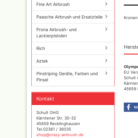
und Se
Fine Art Airbrush
Paasche Airbrush und Ersatzteile
Kronen
Schnellkupplungen+Ge
Prona Airbrush- und
Serie 02 Mini
Lackierpistolen
Schnellkupplungen+Ge
Serie 20
Herste
Rich
Schnellkupplungen+Ge
Serie 21
Aztek
Schnellkupplungen und
Olymp
Gegenstecker Serie 26
EU Ver
Pinstriping Geräte, Farben und
Schläuche konfektionie
Schult
Pinsel
Mtr. Ware
Kärnten
45659 
Zubehör wie
TStücke,Verteiler,Versc
Kontakt
te
Schult OHG
Kärntener Str. 30-32
45659 Recklinghausen
Tel.02361 / 36035
shop@crazy-airbrush.de