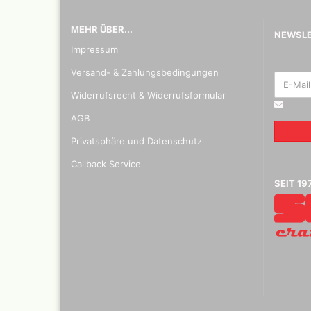
MEHR ÜBER...
NEWSL
Impressum
Versand- & Zahlungsbedingungen
Widerrufsrecht & Widerrufsformular
AGB
Privatsphäre und Datenschutz
Blei - ,
Callback Service
Pastell 
SEIT 19
Daler R
Effektf
Daler R
32 vers
29,5 ml
Faber C
Zubehö
Kalligr
Schreib