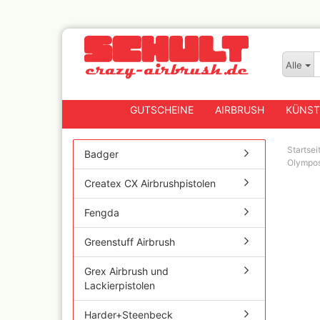
Alle
GUTSCHEINE
AIRBRUSH
KÜNST
Startsei
Badger
Olympos
Createx CX Airbrushpistolen
Badger
Createx CX Airbrushpis
Fengda
Fengda
Greenstuff Airbrush
Greenstuff Airbrush
Grex Airbrush und
Lackierpistolen
Grex Airbrush und
Lackierpistolen
Harder+Steenbeck
Airbrushpistolen, Zube
Ersatzteile
Harder+Steenbeck