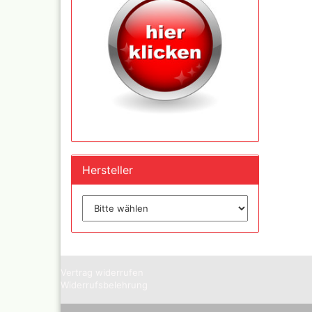
Mylar
Absauganlagen
Praxiscope +Leuchttis
Hersteller
Vertrag widerrufen
Widerrufsbelehrung