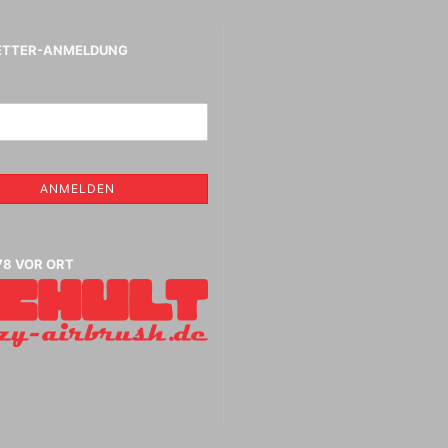
Schneider Metallicmarker
,Liner und Sets
ShinHanart Touch Marker
ETTER-ANMELDUNG
Tombow Handlettering Marker
Winsor & Newton Fineliner
Zeichenkohle verschiedener
Hersteller
ANMELDEN
 Bunt- , Aquarell -,
Jumbo Malmesser - extra groß
Herren
- Stifte
und Kof
78 VOR ORT
owney FW Acryltinte
Staffel
arben 29,5 ml
owney FW Acryltinten
chiedene Farbtöne
astell Füller und
r
aphie Sets +
federhalter + Zubehör