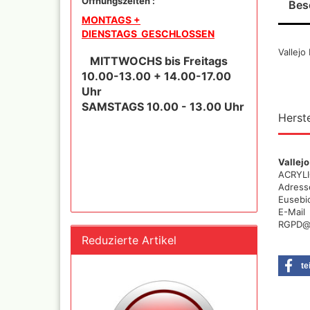
Öffnungszeiten :
Bes
und Se
MONTAGS +
DIENSTAGS GESCHLOSSEN
Vallej
Schnellkupplungen+Ge
MITTWOCHS bis Freitags
Serie 02 Mini
10.00-13.00 + 14.00-17.00
Schnellkupplungen+Ge
Uhr
Serie 20
SAMSTAGS 10.00 - 13.00 Uhr
Schnellkupplungen+Ge
Herste
Serie 21
Schnellkupplungen und
Gegenstecker Serie 26
Vallejo
Schläuche konfektionie
ACRYLI
Mtr. Ware
Adress
Eusebio
Zubehör wie
E-Mail
TStücke,Verteiler,Versc
RGPD@a
Reduzierte Artikel
te