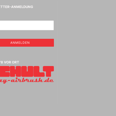
Vallejo Metal Colo
Tintenzeichner
ETTER-ANMELDUNG
Vallejo Surface P
Faber- Castell PITT Stifte
Vallejo Hobby Pai
Faber- Castell Polychromos
Spraydosen
Stifte
Leerstifte + Liner
Lyra Stifte , Aqua Brush ,
che
Fasermaler einzeln und Sets
ANMELDEN
Marabu Acrylmarker
Marabu Sketch alkoholbasierte
Marker Graphix
Modellpuppen,Hände,Füße
78 VOR ORT
etc.
Molotow Marker
Posca Marker
Schmincke - flüssige Kohle
und Erde
Schmincke Hilfsmittel für
Game Color Sets
Kohle,Bleistift,Tusche
Schmincke Indian Ink 1912
wasserfeste Tusche, 28ml