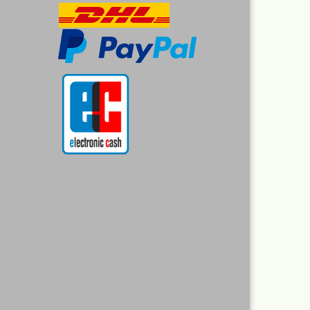
r
rimer
nt
Revell Aqua Color 88
verschiedene Farbtöne a 18 ml
Revell Email Farben
Revell Spray Color