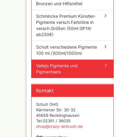
Bronzen und Hilfsmittel
Iwata Airbrushpistolen
Cobra A
Olympos Ersatzteile
Ölfarbe
Schmincke Premium Künstler-
Sparmax
Pigmente versch.Farbtöne in
Jaxon P
Thayer & Chandler (RE
versch.Größen (50ml GP1ltr
Mal Zeit
Gaahleri Airbrushpisto
ab230€)
und Zu
komplette Sets
Malzeit
Sata Airbrush und
Schult verschiedene Pigmente
Raphael
Lackierpistolen
100 ml /300ml/1000ml
versch
AMI
11x70 
Vallejo Pigmente und
Ausblaspistolen/
Rembra
Pigmentsets
Sandstrahlgeräte
Hilfsmit
Fine Art Airbrush
Schmin
Paasche Airbrush und
Windso
Kontakt
Ersatzteile
Hilfsmit
Prona Airbrush- und
Bob Ro
Schult OHG
Lackierpistolen
Pan Pas
Kärntener Str. 30-32
Rich
Mixed 
45659 Recklinghausen
Aztek
Tel.02361 / 36035
Sennelie
shop@crazy-airbrush.de
Ölmaler
Pinstriping Geräte, Fa
Pinsel
Senneli