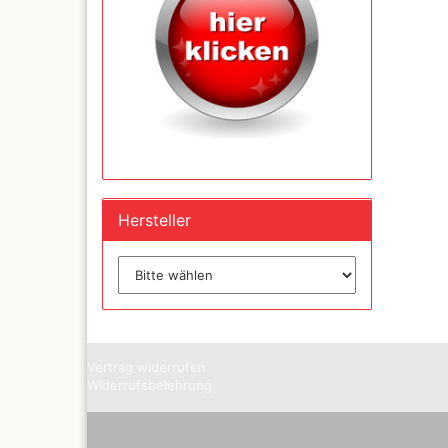
Inka - 
Tuben 
Inka Go
Farbtön
Marabu 
Dru Blair Schablonen
Marabu
Hersteller
Linierbänder
Metalli
Transfer + Graphitpapi
Maya-G
Schablonenmaterial
Patina 
Flüssigmaskiermateriali
Kreul N
Farben,
Step by step Schablon
Designe
Artool Schablonen
Blattgo
Schablonen allgemein
Vertrag widerrufen
,Spiege
Widerrufsbelehrung
Farbmischtabellen
Modellbau und
Fingernägelschablonen