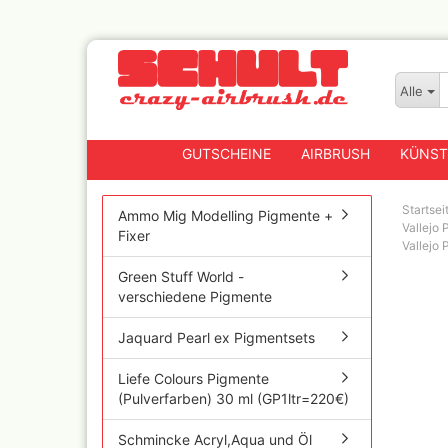
Alle
GUTSCHEINE
AIRBRUSH
KÜNST
Startsei
Ammo Mig Modelling Pigmente +
Vallejo
Fixer
Vallejo
Badger
Green Stuff World -
Createx CX Airbrushpis
verschiedene Pigmente
Fengda
Greenstuff Airbrush
Jaquard Pearl ex Pigmentsets
Grex Airbrush und
Lackierpistolen
Liefe Colours Pigmente
(Pulverfarben) 30 ml (GP1ltr=220€)
Harder+Steenbeck
Airbrushpistolen, Zube
Ersatzteile
Schmincke Acryl,Aqua und Öl