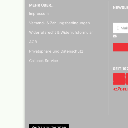
Mylar
MEHR ÜBER...
NEWSL
Impressum
Versand- & Zahlungsbedingungen
Widerrufsrecht & Widerrufsformular
Absauganlagen
Praxiscope +Leuchttis
AGB
Privatsphäre und Datenschutz
Callback Service
SEIT 19
Vertrag widerrufen