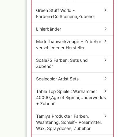
Iwata Airbrushpistolen
Cobra A
Green Stuff World -
Olympos Ersatzteile
Ölfarbe
Farben+Co,Scenerie,Zubehör
Sparmax
Jaxon P
Thayer & Chandler (RE
Linierbänder
Mal Zeit
Gaahleri Airbrushpisto
und Zu
komplette Sets
Modellbauwerkzeuge + Zubehör
Malzeit
Sata Airbrush und
verschiedener Hersteller
Raphael
Lackierpistolen
versch
AMI
Scale75 Farben, Sets und
11x70 
Zubehör
Ausblaspistolen/
Rembra
Sandstrahlgeräte
Hilfsmit
Scalecolor Artist Sets
Fine Art Airbrush
Schmin
Paasche Airbrush und
Windso
Table Top Spiele : Warhammer
Ersatzteile
Hilfsmit
40000,Age of Sigmar,Underworlds
Prona Airbrush- und
Bob Ro
+ Zubehör
Lackierpistolen
Pan Pas
Rich
Mixed 
Tamiya Produkte : Farben,
Aztek
Sennelie
Weahtering, Schleif+ Poliermittel,
Ölmaler
Pinstriping Geräte, Fa
Wax, Spraydosen, Zubehör
Pinsel
Senneli