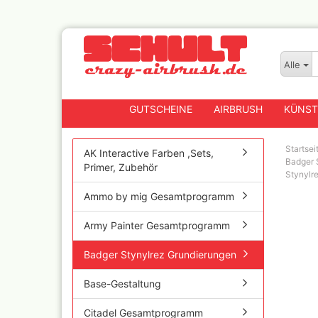
Alle
GUTSCHEINE
AIRBRUSH
KÜNST
Startsei
AK Interactive Farben ,Sets,
Badger 
Primer, Zubehör
Stynylr
Badger
Ammo by mig Gesamtprogramm
Createx CX Airbrushpis
Fengda
Army Painter Gesamtprogramm
Greenstuff Airbrush
Badger Stynylrez Grundierungen
Grex Airbrush und
Lackierpistolen
Base-Gestaltung
Harder+Steenbeck
Airbrushpistolen, Zube
Ersatzteile
Citadel Gesamtprogramm