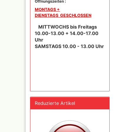
Öffnungszeiten :
MONTAGS +
DIENSTAGS GESCHLOSSEN
MITTWOCHS bis Freitags
Inka - 
10.00-13.00 + 14.00-17.00
Tuben 
Uhr
Inka Go
SAMSTAGS 10.00 - 13.00 Uhr
Farbtön
Marabu 
Dru Blair Schablonen
Marabu
Linierbänder
Metalli
Transfer + Graphitpapi
Maya-G
Schablonenmaterial
Patina 
Flüssigmaskiermateriali
Kreul N
Farben,
Step by step Schablon
Designe
Artool Schablonen
Reduzierte Artikel
Blattgo
Schablonen allgemein
,Spiege
Farbmischtabellen
Modellbau und
Fingernägelschablonen