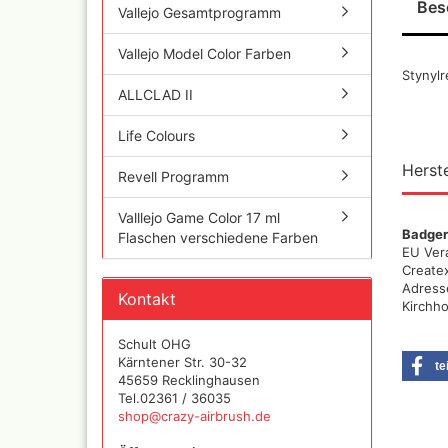
Bes
und Se
Vallejo Gesamtprogramm
Vallejo Model Color Farben
Stynyl
Schnellkupplungen+Ge
ALLCLAD II
Serie 02 Mini
Schnellkupplungen+Ge
Life Colours
Serie 20
Schnellkupplungen+Ge
Herste
Revell Programm
Serie 21
Schnellkupplungen und
Valllejo Game Color 17 ml
Gegenstecker Serie 26
Badger
Flaschen verschiedene Farben
Schläuche konfektionie
EU Ver
Mtr. Ware
Create
Adress
Zubehör wie
Kontakt
Kirchho
TStücke,Verteiler,Versc
Schult OHG
Kärntener Str. 30-32
te
45659 Recklinghausen
Tel.02361 / 36035
shop@crazy-airbrush.de