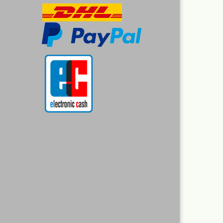
-Aktentaschen,Leptop
fer
eien