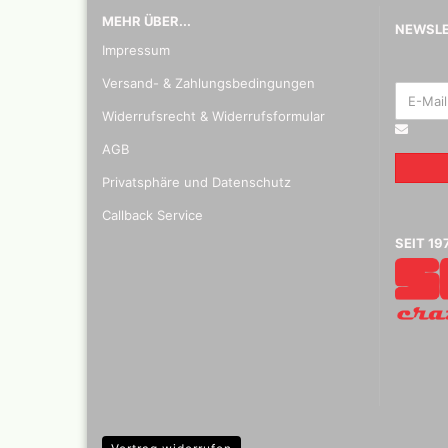
MEHR ÜBER...
NEWSL
Impressum
Versand- & Zahlungsbedingungen
Widerrufsrecht & Widerrufsformular
AGB
Privatsphäre und Datenschutz
Callback Service
Blei - ,
SEIT 19
Pastell 
Daler R
Effektf
Daler R
32 vers
29,5 ml
Faber C
Zubehö
Kalligr
Schreib