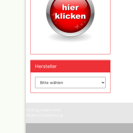
Mylar
Absauganlagen
Praxiscope +Leuchttis
Hersteller
Vertrag widerrufen
Widerrufsbelehrung