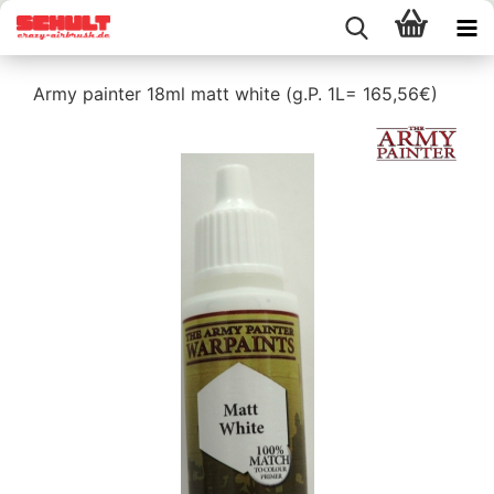
Army painter 18ml matt white (g.P. 1L= 165,56€)