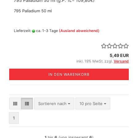
795 Palladium 50 ml (g.P. 1L= 109,80€)
795 Palladium 50 ml
Lieferzeit:
ca. 1-3 Tage
(Ausland abweichend)
5,49 EUR
inkl. 19% MwSt. zzgl.
Versand
IN DEN WARENKORB
Sortieren nach
pro Seite
Sortieren nach
10 pro Seite
1
1
bis
6
(von insgesamt
6
)