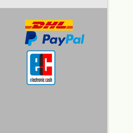
r
rimer
nt
Revell Aqua Color 88
verschiedene Farbtöne a 18 ml
Revell Email Farben
Revell Spray Color