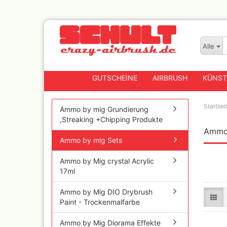
Alle
GUTSCHEINE
AIRBRUSH
KÜNST
Startsei
Ammo by mig Grundierung
,Streaking +Chipping Produkte
Ammo 
Badger
Ammo by mig Sets
Createx CX Airbrushpis
Fengda
Ammo by Mig crystal Acrylic
Greenstuff Airbrush
17ml
Grex Airbrush und
Lackierpistolen
Ammo by Mig DIO Drybrush
Paint - Trockenmalfarbe
Harder+Steenbeck
Airbrushpistolen, Zube
Ersatzteile
Ammo by Mig Diorama Effekte