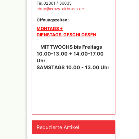
und Se
Tel.02361 / 36035
shop@crazy-airbrush.de
Öffnungszeiten :
Schnellkupplungen+Ge
MONTAGS +
Serie 02 Mini
DIENSTAGS GESCHLOSSEN
Schnellkupplungen+Ge
Serie 20
MITTWOCHS bis Freitags
Schnellkupplungen+Ge
10.00-13.00 + 14.00-17.00
Serie 21
Uhr
Schnellkupplungen und
SAMSTAGS 10.00 - 13.00 Uhr
Gegenstecker Serie 26
Schläuche konfektionie
Mtr. Ware
Zubehör wie
TStücke,Verteiler,Versc
Reduzierte Artikel