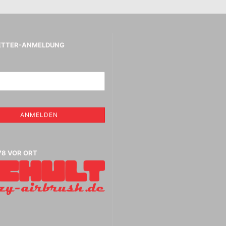
Vallejo Metal Colo
Tintenzeichner
Vallejo Surface P
Faber- Castell PITT Stifte
Vallejo Hobby Pai
Faber- Castell Polychromos
Spraydosen
Stifte
ETTER-ANMELDUNG
Leerstifte + Liner
Lyra Stifte , Aqua Brush ,
che
Fasermaler einzeln und Sets
Marabu Acrylmarker
Marabu Sketch alkoholbasierte
Marker Graphix
ANMELDEN
Modellpuppen,Hände,Füße
etc.
Molotow Marker
Posca Marker
78 VOR ORT
Schmincke - flüssige Kohle
und Erde
Schmincke Hilfsmittel für
Game Color Sets
Kohle,Bleistift,Tusche
Schmincke Indian Ink 1912
wasserfeste Tusche, 28ml