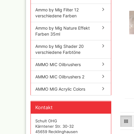
Iwata Airbrushpistolen
Cobra A
Ammo by Mig Filter 12
Olympos Ersatzteile
Ölfarbe
verschiedene Farben
Sparmax
Jaxon P
Thayer & Chandler (RE
Ammo by Mig Nature Effekt
Mal Zeit
Gaahleri Airbrushpisto
Farben 35ml
und Zu
komplette Sets
Malzeit
Sata Airbrush und
Ammo by Mig Shader 20
Raphael
Lackierpistolen
verschiedene Farbtöne
versch
AMI
11x70 
AMMO MIC Oilbrushers
Ausblaspistolen/
Rembra
Sandstrahlgeräte
Hilfsmit
AMMO MIC Oilbrushers 2
Fine Art Airbrush
Schmin
Paasche Airbrush und
Windso
AMMO MIG Acrylic Colors
Ersatzteile
Hilfsmit
Prona Airbrush- und
Bob Ro
Lackierpistolen
Pan Pas
Kontakt
Rich
Mixed 
Aztek
Sennelie
Schult OHG
Ölmaler
Pinstriping Geräte, Fa
Kärntener Str. 30-32
Pinsel
Senneli
45659 Recklinghausen