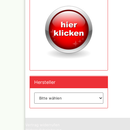
Inka - 
Tuben 
Inka Go
Farbtön
Marabu 
Dru Blair Schablonen
Marabu
Linierbänder
Metalli
Transfer + Graphitpapi
Maya-G
Schablonenmaterial
Patina 
Hersteller
Flüssigmaskiermateriali
Kreul N
Farben,
Step by step Schablon
Designe
Artool Schablonen
Blattgo
Schablonen allgemein
,Spiege
Farbmischtabellen
Modellbau und
Vertrag widerrufen
Fingernägelschablonen