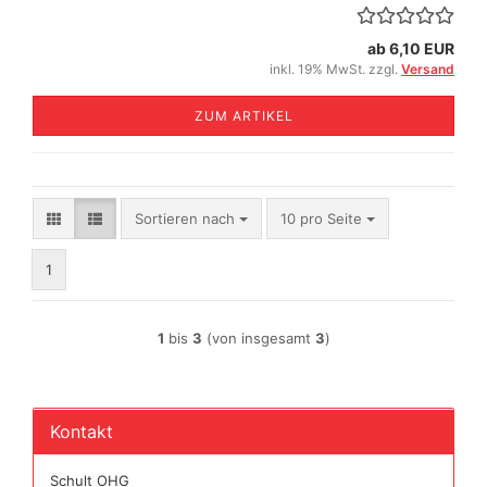
ab 6,10 EUR
inkl. 19% MwSt. zzgl.
Versand
ZUM ARTIKEL
Sortieren nach
pro Seite
Sortieren nach
10 pro Seite
1
1
bis
3
(von insgesamt
3
)
Kontakt
Schult OHG