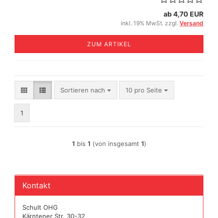
ab 4,70 EUR
inkl. 19% MwSt. zzgl.
Versand
ZUM ARTIKEL
Sortieren nach
pro Seite
Sortieren nach
10 pro Seite
1
1
bis
1
(von insgesamt
1
)
Kontakt
Schult OHG
Kärntener Str. 30-32