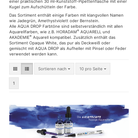
einer praktischen 30 ml-Kunststoff-Pipettenflasche mit einer
Kugel zum Aufschütteln der Farbe.
Das Sortiment enthält einige Farben mit klangvollen Namen
wie Jadegrün, Amethystviolett oder Bernstein.
Alle AQUA DROP Farbtöne sind selbstverständlich mit allen
®
Aquarellfarben, wie z.B. HORADAM
AQUARELL und
®
AKADEMIE
Aquarell kompatibel. Zusätzlich enthält das
Sortiment Opaque White, das pur als Deckweiß oder
gemischt mit AQUA DROP als Aufheller mit Pinsel oder Feder
verwendet werden kann.
Sortieren nach
pro Seite
Sortieren nach
10 pro Seite
1