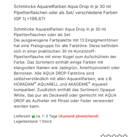
Schmincke Aquarellfarben Aqua Drop in je 30 ml
Pipettenflaschen oder als Set/ verschiedene Farben
(GP 1L=196,67)
Schmincke Aquarellfarben Aqua Drop in je 30 ml
Pipettenflaschen oder als Set
Die ausgewogene Farbpalette mit 13 Einpigmenttönen
hat eine Preisgruppe für alle Farbtöne. Diese befinden
sich in einer praktischen 30 ml-Kunststoff-
Pipettenflasche mit einer Kugel zum Aufschütteln der
Farbe. Das Sortiment enthält einige Farben mit
klangvollen Namen wie Jadegrün, Amethystviolett oder
Bernstein. Alle AQUA DROP Farbtöne sind
selbstverständlich mit allen Aquarellfarben, wie z.B.
®
®
HORADAM
AQUARELL und AKADEMIE
Aquarell
kompatibel. Zusätzlich enthält das Sortiment Opaque
White, das pur als Deckweiß oder gemischt mit AQUA
DROP als Aufheller mit Pinsel oder Feder verwendet
werden kann.
Lieferzeit:
ca. 1-3 Tage
(Ausland abweichend)
Lagerbestand: 1 Stück