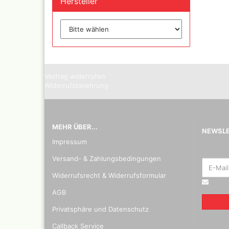
Hersteller
Kalligr
Radiers
elektri
Glasrad
Vertrag widerrufen
Widerrufsbelehrung
MEHR ÜBER...
NEWSL
Impressum
Versand- & Zahlungsbedingungen
Widerrufsrecht & Widerrufsformular
AGB
Privatsphäre und Datenschutz
Callback Service