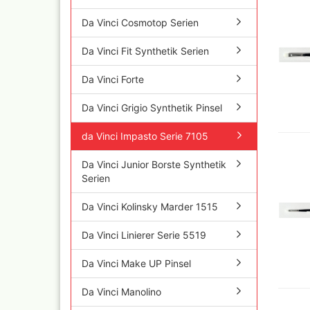
Iwata Airbrushpistolen
Cobra A
Da Vinci Cosmotop Serien
Olympos Ersatzteile
Ölfarbe
Sparmax
Jaxon P
Da Vinci Fit Synthetik Serien
Thayer & Chandler (RE
Mal Zeit
Gaahleri Airbrushpisto
Da Vinci Forte
und Zu
komplette Sets
Malzeit
Sata Airbrush und
Da Vinci Grigio Synthetik Pinsel
Raphael
Lackierpistolen
versch
AMI
da Vinci Impasto Serie 7105
11x70 
Ausblaspistolen/
Rembra
Sandstrahlgeräte
Da Vinci Junior Borste Synthetik
Hilfsmit
Serien
Fine Art Airbrush
Schmin
Paasche Airbrush und
Windso
Da Vinci Kolinsky Marder 1515
Ersatzteile
Hilfsmit
Prona Airbrush- und
Bob Ro
Da Vinci Linierer Serie 5519
Lackierpistolen
Pan Pas
Rich
Mixed 
Da Vinci Make UP Pinsel
Aztek
Sennelie
Ölmaler
Pinstriping Geräte, Fa
Da Vinci Manolino
Pinsel
Senneli