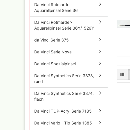
Da Vinci Rotmarder-
Aquarellpinsel Serie 36
Da Vinci Rotmarder-
Aquarellpinsel Serie 36Y/1526Y
Inka - 
Tuben 
da Vinci Serie 375
Inka Go
Farbtön
Da Vinci Serie Nova
Marabu 
Dru Blair Schablonen
Marabu
Da Vinci Spezialpinsel
Linierbänder
Metalli
Transfer + Graphitpapi
Maya-G
Da Vinci Synthetics Serie 3373,
Schablonenmaterial
Patina 
rund
Flüssigmaskiermateriali
Kreul N
Farben,
Step by step Schablon
Da Vinci Synthetics Serie 3374,
Designe
flach
Artool Schablonen
Blattgo
Schablonen allgemein
,Spiege
Da Vinci TOP-Acryl Serie 7185
Farbmischtabellen
Modellbau und
Da Vinci Vario - Tip Serie 1385
Fingernägelschablonen