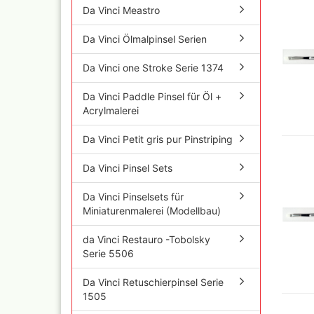
und Se
Da Vinci Meastro
Da Vinci Ölmalpinsel Serien
Schnellkupplungen+Ge
Da Vinci one Stroke Serie 1374
Serie 02 Mini
Schnellkupplungen+Ge
Da Vinci Paddle Pinsel für Öl +
Serie 20
Acrylmalerei
Schnellkupplungen+Ge
Serie 21
Da Vinci Petit gris pur Pinstriping
Schnellkupplungen und
Gegenstecker Serie 26
Da Vinci Pinsel Sets
Schläuche konfektionie
Mtr. Ware
Da Vinci Pinselsets für
Zubehör wie
Miniaturenmalerei (Modellbau)
TStücke,Verteiler,Versc
da Vinci Restauro -Tobolsky
Serie 5506
Da Vinci Retuschierpinsel Serie
1505