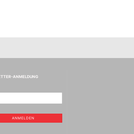
aphietuschen + Tinten
tifte, Radiergummis,
sche Radierer,
ierer, Anspitzer
Jacquard Stoff , Basic, Leder ,
Farben
Kreul Avantgarde
Seidenmalfarben 30 ml
,Abverkauf
ETTER-ANMELDUNG
Marabu Seidenmalfarben -
Abverkauf
Marabu Textil 3 D Farben
Marabu Textil Glitter 50 ml
Marabu Textil Metallic Farben
50 ml
ANMELDEN
Textilien aus Seide
Bücher für Textil und
Seidenmalerei