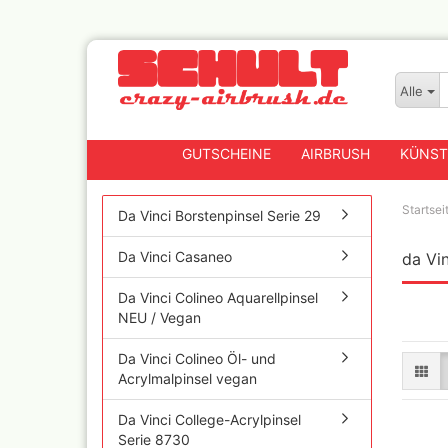
Alle
GUTSCHEINE
AIRBRUSH
KÜNST
Startsei
Da Vinci Borstenpinsel Serie 29
Da Vinci Casaneo
da Vi
Badger
Createx CX Airbrushpis
Da Vinci Colineo Aquarellpinsel
Fengda
NEU / Vegan
Greenstuff Airbrush
Da Vinci Colineo Öl- und
Grex Airbrush und
Lackierpistolen
Acrylmalpinsel vegan
Harder+Steenbeck
Da Vinci College-Acrylpinsel
Airbrushpistolen, Zube
Ersatzteile
Serie 8730