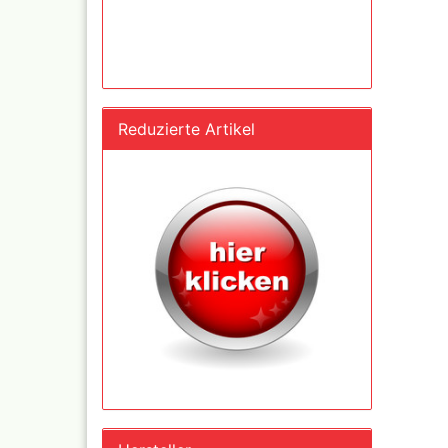
Reduzierte Artikel
Blei - ,
Pastell 
Daler R
Effektf
Daler R
32 vers
29,5 ml
Faber C
Zubehö
Kalligr
Schreib