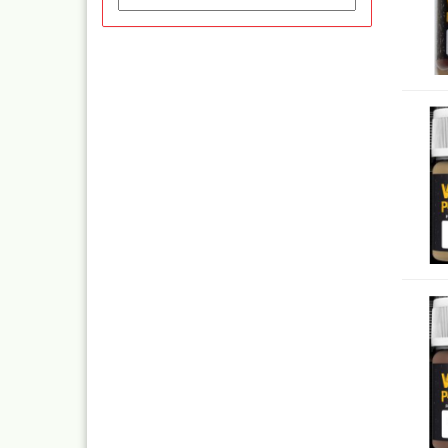
Mylar
Absauganlagen
Praxiscope +Leuchttis