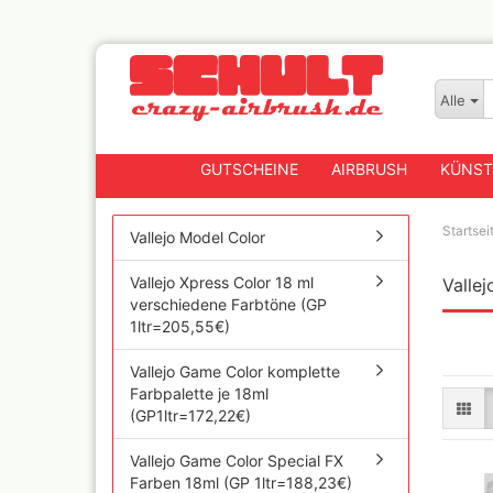
Alle
GUTSCHEINE
AIRBRUSH
KÜNST
Startsei
Vallejo Model Color
Vallejo Xpress Color 18 ml
Valle
Badger
verschiedene Farbtöne (GP
Createx CX Airbrushpis
1ltr=205,55€)
Fengda
Greenstuff Airbrush
Vallejo Game Color komplette
Farbpalette je 18ml
Grex Airbrush und
(GP1ltr=172,22€)
Lackierpistolen
Harder+Steenbeck
Vallejo Game Color Special FX
Airbrushpistolen, Zube
Ersatzteile
Farben 18ml (GP 1ltr=188,23€)