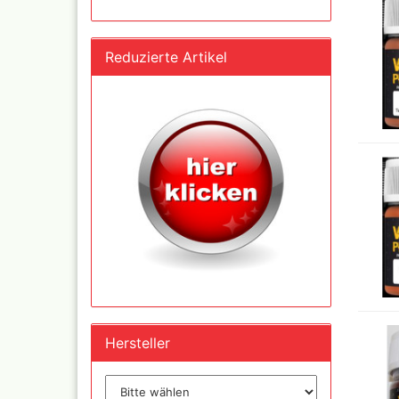
Reduzierte Artikel
Inka - 
Tuben 
Inka Go
Farbtön
Marabu 
Dru Blair Schablonen
Marabu
Linierbänder
Metalli
Transfer + Graphitpapi
Maya-G
Schablonenmaterial
Patina 
Flüssigmaskiermateriali
Kreul N
Farben,
Step by step Schablon
Designe
Artool Schablonen
Blattgo
Schablonen allgemein
,Spiege
Hersteller
Farbmischtabellen
Modellbau und
Fingernägelschablonen