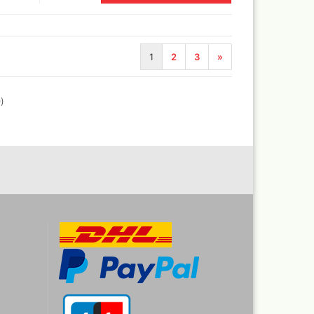
1
2
3
»
0
)
-Aktentaschen,Leptop
fer
eien