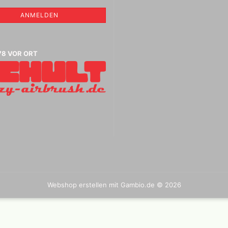
aphietuschen + Tinten
ANMELDEN
tifte, Radiergummis,
sche Radierer,
ierer, Anspitzer
78 VOR ORT
Jacquard Stoff , Basic, Leder ,
Farben
Kreul Avantgarde
Seidenmalfarben 30 ml
,Abverkauf
Marabu Seidenmalfarben -
Abverkauf
Marabu Textil 3 D Farben
Marabu Textil Glitter 50 ml
Marabu Textil Metallic Farben
Webshop erstellen
mit Gambio.de © 2026
50 ml
Textilien aus Seide
Bücher für Textil und
Seidenmalerei