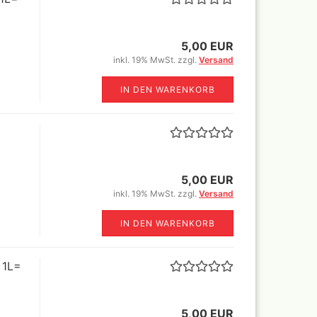
tsets
5,00 EUR
inkl. 19% MwSt. zzgl.
Versand
or
Vallejo True Metallic Metal
einzelne Farben und Sets
lor 18 ml
IN DEN WARENKORB
rbtöne (GP
or komplette
ein
ml
-Step by
r Special FX
1ltr=188,23€)
5,00 EUR
ffekte
inkl. 19% MwSt. zzgl.
Versand
or Lacke und
IN DEN WARENKORB
or Sets
es
 1L=
te
 und
5,00 EUR