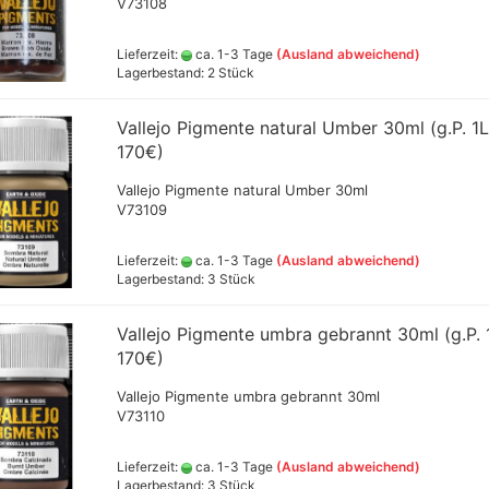
V73108
Vallejo Metal Colo
Tintenzeichner
Vallejo Surface P
Faber- Castell PITT Stifte
Lieferzeit:
ca. 1-3 Tage
(Ausland abweichend)
Vallejo Hobby Pai
Faber- Castell Polychromos
Lagerbestand: 2 Stück
Spraydosen
Stifte
Leerstifte + Liner
Vallejo Pigmente natural Umber 30ml (g.P. 1
Lyra Stifte , Aqua Brush ,
170€)
che
Fasermaler einzeln und Sets
Marabu Acrylmarker
Vallejo Pigmente natural Umber 30ml
V73109
Marabu Sketch alkoholbasierte
Marker Graphix
Modellpuppen,Hände,Füße
Lieferzeit:
ca. 1-3 Tage
(Ausland abweichend)
etc.
Lagerbestand: 3 Stück
Molotow Marker
Posca Marker
Vallejo Pigmente umbra gebrannt 30ml (g.P.
Schmincke - flüssige Kohle
170€)
und Erde
Vallejo Pigmente umbra gebrannt 30ml
Schmincke Hilfsmittel für
Game Color Sets
V73110
Kohle,Bleistift,Tusche
Schmincke Indian Ink 1912
wasserfeste Tusche, 28ml
Lieferzeit:
ca. 1-3 Tage
(Ausland abweichend)
Lagerbestand: 3 Stück