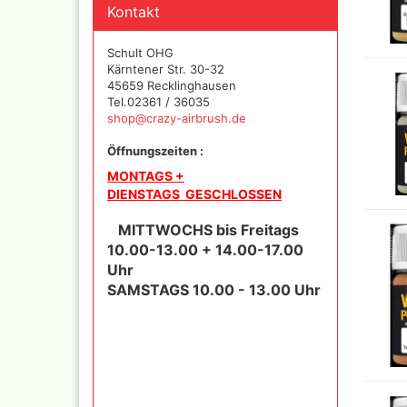
und Se
Kontakt
Schult OHG
Kärntener Str. 30-32
Schnellkupplungen+Ge
45659 Recklinghausen
Serie 02 Mini
Tel.02361 / 36035
Schnellkupplungen+Ge
shop@crazy-airbrush.de
Serie 20
Schnellkupplungen+Ge
Öffnungszeiten :
Serie 21
MONTAGS +
Schnellkupplungen und
DIENSTAGS GESCHLOSSEN
Gegenstecker Serie 26
Schläuche konfektionie
MITTWOCHS bis Freitags
Mtr. Ware
10.00-13.00 + 14.00-17.00
Zubehör wie
Uhr
TStücke,Verteiler,Versc
SAMSTAGS 10.00 - 13.00 Uhr