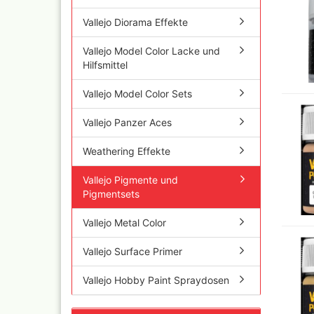
Iwata Airbrushpistolen
Cobra A
Vallejo Diorama Effekte
Olympos Ersatzteile
Ölfarbe
Sparmax
Vallejo Model Color Lacke und
Jaxon P
Thayer & Chandler (RE
Hilfsmittel
Mal Zeit
Gaahleri Airbrushpisto
und Zu
komplette Sets
Vallejo Model Color Sets
Malzeit
Sata Airbrush und
Raphael
Lackierpistolen
Vallejo Panzer Aces
versch
AMI
11x70 
Weathering Effekte
Ausblaspistolen/
Rembra
Sandstrahlgeräte
Hilfsmit
Vallejo Pigmente und
Fine Art Airbrush
Schmin
Pigmentsets
Paasche Airbrush und
Windso
Ersatzteile
Hilfsmit
Vallejo Metal Color
Prona Airbrush- und
Bob Ro
Lackierpistolen
Pan Pas
Vallejo Surface Primer
Rich
Mixed 
Aztek
Sennelie
Vallejo Hobby Paint Spraydosen
Ölmaler
Pinstriping Geräte, Fa
Pinsel
Senneli