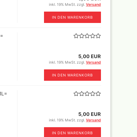
r
inkl. 19% MwSt. zzgl.
Versand
rimer
nt
IN DEN WARENKORB
L=
Revell Aqua Color 88
5,00 EUR
verschiedene Farbtöne a 18 ml
inkl. 19% MwSt. zzgl.
Versand
Revell Email Farben
Revell Spray Color
IN DEN WARENKORB
 1L=
5,00 EUR
inkl. 19% MwSt. zzgl.
Versand
IN DEN WARENKORB