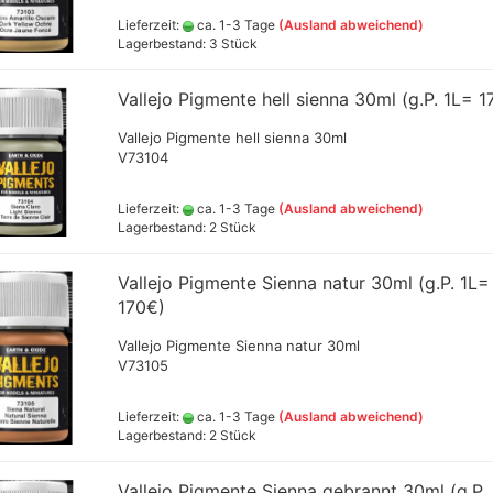
ts
Lieferzeit:
ca. 1-3 Tage
(Ausland abweichend)
Lagerbestand: 3 Stück
genstecknippel
Alclad II
Vallejo Pigmente hell sienna 30ml (g.P. 1L= 1
Schmincke Aqua-
Ammo M
Amsterdam all acrylic ink
Linoldruckfarben
+ Fixer
genstecker
Vallejo Pigmente hell sienna 30ml
Createx Farben
V73104
Linoldruckfarbe AMI
Green S
Daler Rowney Farbsets
Decals, Magnete,Schablonen
versch
genstecker
Daler Rowney System 3 Acrylic
,Spachtel und Zubehör
Jaquard
Lieferzeit:
ca. 1-3 Tage
(Ausland abweichend)
ink
Farben und Farbsets,Lacke
Lagerbestand: 2 Stück
Liefe C
Golden high Flow
Green Stuff World - Zubehör
(Pulver
Airbrushfarben 30ml (GP
aus Resin, Silikon +Kunststoff
(GP1lt
rt +
1ltr.ab 290€)
Vallejo Pigmente Sienna natur 30ml (g.P. 1L=
Greenstuff - Spraydosen
Schmin
170€)
Jacquard Farben
Bronzen
Liquitex ink
hlussschr.,Nippel
Schmin
Vallejo Pigmente Sienna natur 30ml
Pro Color
Pigmen
V73105
versch
Rohrers Zeichentusche
ab230€
Schmincke Airbrushfarben und
Lieferzeit:
ca. 1-3 Tage
(Ausland abweichend)
Hilfsmittel
Schult
Hilfsmittel
Lagerbestand: 2 Stück
100 ml
Schmincke Aqua Drop
Vallejo
Sennelier Abstract Acrylic Ink
Vallejo Pigmente Sienna gebrannt 30ml (g.P.