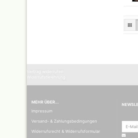
Blei - ,
Vertrag widerrufen
Pastell 
Widerrufsbelehrung
Daler R
Effektf
Daler R
MEHR ÜBER...
32 vers
NEWSL
29,5 ml
Impressum
Faber C
Zubehö
Versand- & Zahlungsbedingungen
Kalligr
Widerrufsrecht & Widerrufsformular
Schreib