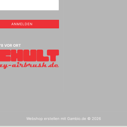
Vallejo Metal Colo
Tintenzeichner
Vallejo Surface P
Faber- Castell PITT Stifte
Vallejo Hobby Pai
Faber- Castell Polychromos
Spraydosen
Stifte
ANMELDEN
Leerstifte + Liner
Lyra Stifte , Aqua Brush ,
che
Fasermaler einzeln und Sets
78 VOR ORT
Marabu Acrylmarker
Marabu Sketch alkoholbasierte
Marker Graphix
Modellpuppen,Hände,Füße
etc.
Molotow Marker
Posca Marker
Schmincke - flüssige Kohle
und Erde
Schmincke Hilfsmittel für
Game Color Sets
Kohle,Bleistift,Tusche
Schmincke Indian Ink 1912
Webshop erstellen
mit Gambio.de © 2026
wasserfeste Tusche, 28ml