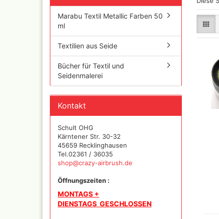
Diese S
Iwata Airbrushpistolen
Cobra A
Marabu Textil Metallic Farben 50
Olympos Ersatzteile
Ölfarbe
ml
Sparmax
Jaxon P
Thayer & Chandler (RE
Textilien aus Seide
Mal Zeit
Gaahleri Airbrushpisto
und Zu
komplette Sets
Bücher für Textil und
Malzeit
Sata Airbrush und
Seidenmalerei
Raphael
Lackierpistolen
versch
AMI
11x70 
Kontakt
Ausblaspistolen/
Rembra
Sandstrahlgeräte
Hilfsmit
Fine Art Airbrush
Schult OHG
Schmin
Kärntener Str. 30-32
Paasche Airbrush und
Windso
45659 Recklinghausen
Ersatzteile
Hilfsmit
Tel.02361 / 36035
Prona Airbrush- und
Bob Ro
shop@crazy-airbrush.de
Lackierpistolen
Pan Pas
Rich
Öffnungszeiten :
Mixed 
Aztek
MONTAGS +
Sennelie
Ölmaler
Pinstriping Geräte, Fa
DIENSTAGS GESCHLOSSEN
Pinsel
Senneli