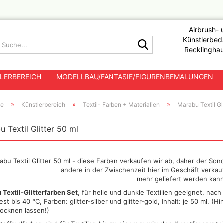
Airbrush- 
Künstlerbeda
Suche...
Recklinghau
LERBEREICH
MODELLBAU/FANTASIE/FIGURENBEMALUNGEN
»
»
»
te
Künstlerbereich
Textil- Farben + Materialien
Marabu Textil Gl
ölbefüllte Kompressoren
Acrylfarben
Aquarel
 Textil Glitter 50 ml
Abteilung 502
Ammo by mig Gru
ölfreie Kolbenkompressoren
Acrylfarben Sets
Aquarel
,Streaking +Chip
ohne Lufttank
tolen
AK Diorama Acrylic
Acryl Stifte/Marker
Aquarel
Ammo by mig Set
ölfreie Kolbenkompressoren
AK Filter, Effekte, Washes
Acryl Spraydosen
abu Textil Glitter 50 ml - diese Farben verkaufen wir ab, daher der Son
mit Lufttank
Ammo by Mig cryst
AK Interactive Farbsets
Acryl Pouring
andere in der Zwischenzeit hier im Geschäft verkauf
17ml
Membrankompressoren
3.Generation Acrylic
mehr geliefert werden kann
Acryl Hilfsmittel / Zubehör
Ammo by Mig DIO
AK Interactive Spraydosen :
Textil-Glitterfarben Set
, für helle und dunkle Textilien geeignet, nac
Paint - Trockenma
Grundierungen + Klarlacke
st bis 40 °C, Farben: glitter-silber und glitter-gold, Inhalt: je 50 ml. (
Ammo by Mig Dio
hör und
AK Interactive Xtreme Metal
rocknen lassen!)
Ammo by Mig Filt
Ak Playmarkers für Tabletop