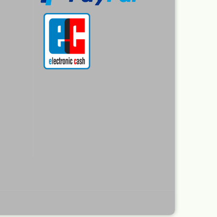
r
rimer
nt
Revell Aqua Color 88
verschiedene Farbtöne a 18 ml
Revell Email Farben
Revell Spray Color