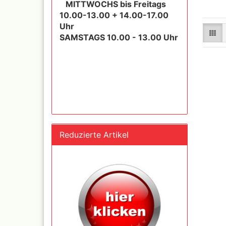
MITTWOCHS bis Freitags
und Se
10.00-13.00 + 14.00-17.00
Uhr
SAMSTAGS 10.00 - 13.00 Uhr
Schnellkupplungen+Ge
Serie 02 Mini
Schnellkupplungen+Ge
Serie 20
Schnellkupplungen+Ge
Serie 21
Schnellkupplungen und
Gegenstecker Serie 26
Schläuche konfektionie
Reduzierte Artikel
Mtr. Ware
Zubehör wie
TStücke,Verteiler,Versc