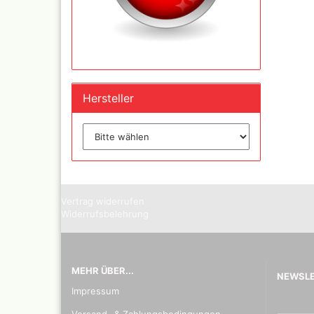
Inka - 
Tuben 
Hersteller
Inka Go
Farbtön
Marabu 
Dru Blair Schablonen
Marabu
Linierbänder
Metalli
Transfer + Graphitpapi
Maya-G
Schablonenmaterial
Patina 
Vertrag widerrufen
Flüssigmaskiermateriali
Kreul N
Widerrufsbelehrung
Farben,
Step by step Schablon
Designe
Artool Schablonen
Blattgo
Schablonen allgemein
,Spiege
MEHR ÜBER...
Farbmischtabellen
NEWSL
Modellbau und
Impressum
Fingernägelschablonen