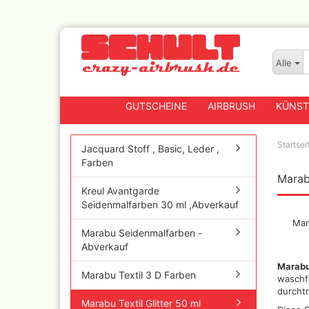
Alle
GUTSCHEINE
AIRBRUSH
KÜNST
Startsei
Jacquard Stoff , Basic, Leder ,
Farben
Marabu
Badger
Kreul Avantgarde
Createx CX Airbrushpis
Seidenmalfarben 30 ml ,Abverkauf
Fengda
Mar
Greenstuff Airbrush
Marabu Seidenmalfarben -
Abverkauf
Grex Airbrush und
Lackierpistolen
Marabu 
Marabu Textil 3 D Farben
Harder+Steenbeck
waschfe
Airbrushpistolen, Zube
durcht
Ersatzteile
Marabu Textil Glitter 50 ml