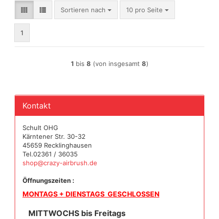
Sortieren nach
pro Seite
Sortieren nach
10 pro Seite
1
1
bis
8
(von insgesamt
8
)
Kontakt
Schult OHG
Kärntener Str. 30-32
45659 Recklinghausen
Tel.02361 / 36035
shop@crazy-airbrush.de
Öffnungszeiten :
MONTAGS + DIENSTAGS GESCHLOSSEN
MITTWOCHS bis Freitags