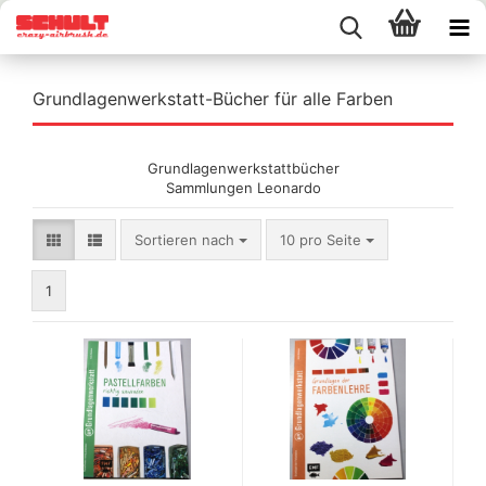
Grundlagenwerkstatt-Bücher für alle Farben
Grundlagenwerkstattbücher
Sammlungen Leonardo
Sortieren nach
pro Seite
Sortieren nach
10 pro Seite
1