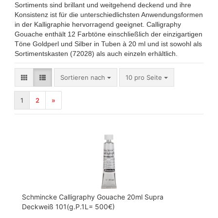
Sortiments sind brillant und weitgehend deckend und ihre
Konsistenz ist für die unterschiedlichsten Anwendungsformen
in der Kalligraphie hervorragend geeignet. Calligraphy
Gouache enthält 12 Farbtöne einschließlich der einzigartigen
Töne Goldperl und Silber in Tuben à 20 ml und ist sowohl als
Sortimentskasten (72028) als auch einzeln erhältlich.
Sortieren nach
pro Seite
Sortieren nach
10 pro Seite
1
2
»
Schmincke Calligraphy Gouache 20ml Supra
Deckweiß 101(g.P.1L= 500€)