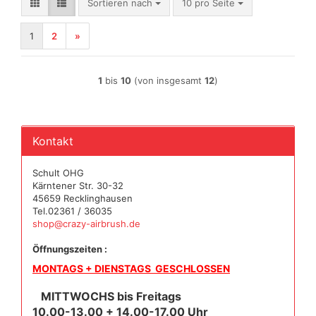
Sortieren nach
pro Seite
Sortieren nach
10 pro Seite
1
2
»
1
bis
10
(von insgesamt
12
)
Kontakt
Schult OHG
Kärntener Str. 30-32
45659 Recklinghausen
Tel.02361 / 36035
shop@crazy-airbrush.de
Öffnungszeiten :
MONTAGS + DIENSTAGS GESCHLOSSEN
MITTWOCHS bis Freitags
10.00-13.00 + 14.00-17.00 Uhr