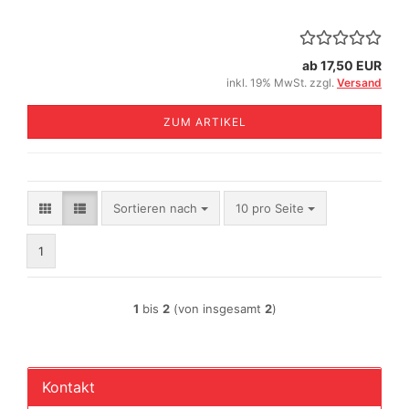
ab 17,50 EUR
inkl. 19% MwSt. zzgl.
Versand
ZUM ARTIKEL
Sortieren nach
pro Seite
Sortieren nach
10 pro Seite
1
1
bis
2
(von insgesamt
2
)
Kontakt