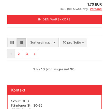
1,70 EUR
inkl. 19% MwSt. zzgl.
Versand
IN DEN WARENKORB
Sortieren nach
pro Seite
Sortieren nach
10 pro Seite
1
2
3
»
1
bis
10
(von insgesamt
30
)
Kontakt
Schult OHG
Kärntener Str. 30-32