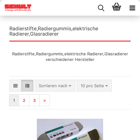
Radierstifte,Radiergummis,elektrische
Radierer,Glasradierer
Radierstifte,Radiergummis,elektrische Radierer,Glasradierer
verschiedener Hersteller
Sortieren nach
pro Seite
Sortieren nach
10 pro Seite
1
2
3
»