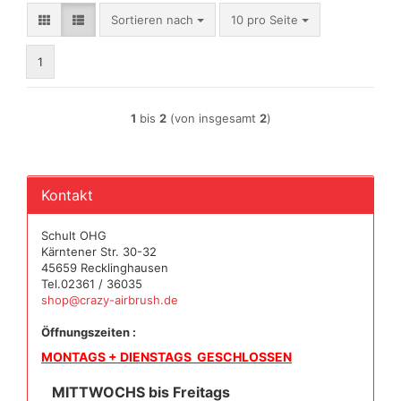
Sortieren nach
pro Seite
Sortieren nach
10 pro Seite
1
1
bis
2
(von insgesamt
2
)
Kontakt
Schult OHG
Kärntener Str. 30-32
45659 Recklinghausen
Tel.02361 / 36035
shop@crazy-airbrush.de
Öffnungszeiten :
MONTAGS + DIENSTAGS GESCHLOSSEN
MITTWOCHS bis Freitags