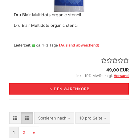
Dru Blair Multidots organic stencil
Dru Blair Multidots organic stencil
Lieferzeit:
ca. 1-3 Tage
(Ausland abweichend)
49,00 EUR
inkl. 19% MwSt. zzgl.
Versand
IN DEN WARENKORB
Sortieren nach
pro Seite
Sortieren nach
10 pro Seite
1
2
»