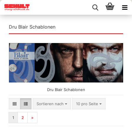
Dru Blair Schablonen
Dru Blair Schablonen
Sortieren nach
pro Seite
Sortieren nach
10 pro Seite
1
2
»