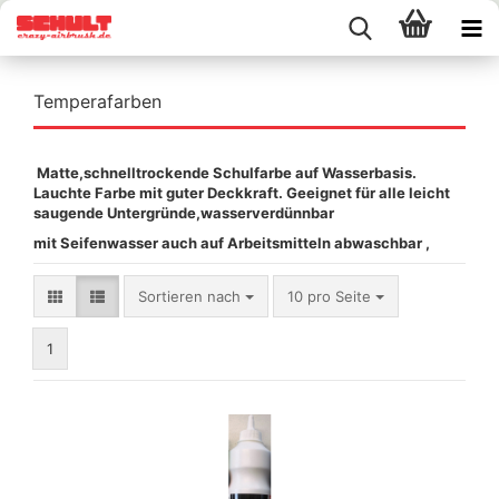
Temperafarben
Matte,schnelltrockende Schulfarbe auf Wasserbasis.
Lauchte Farbe mit guter Deckkraft. Geeignet für alle leicht
saugende Untergründe,wasserverdünnbar
mit Seifenwasser auch auf Arbeitsmitteln abwaschbar ,
Sortieren nach
pro Seite
Sortieren nach
10 pro Seite
1