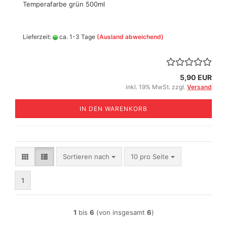
Temperafarbe grün 500ml
Lieferzeit:
ca. 1-3 Tage
(Ausland abweichend)
5,90 EUR
inkl. 19% MwSt. zzgl.
Versand
IN DEN WARENKORB
Sortieren nach
pro Seite
Sortieren nach
10 pro Seite
1
1
bis
6
(von insgesamt
6
)