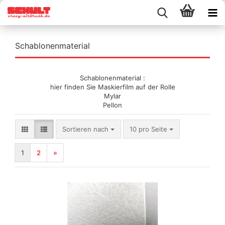
Schablonenmaterial
Schablonenmaterial :
hier finden Sie Maskierfilm auf der Rolle
Mylar
Pellon
Sortieren nach
pro Seite
Sortieren nach
10 pro Seite
1
2
»