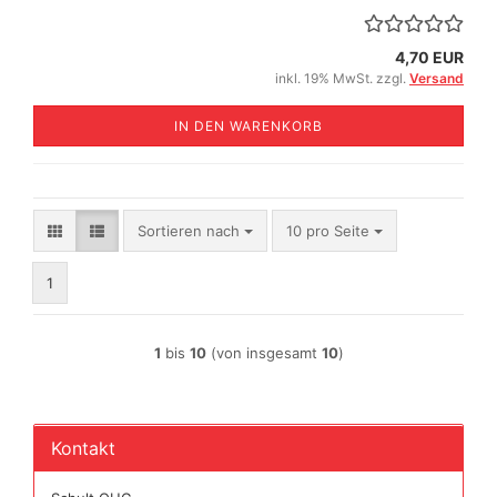
4,70 EUR
inkl. 19% MwSt. zzgl.
Versand
IN DEN WARENKORB
Sortieren nach
pro Seite
Sortieren nach
10 pro Seite
1
1
bis
10
(von insgesamt
10
)
Kontakt