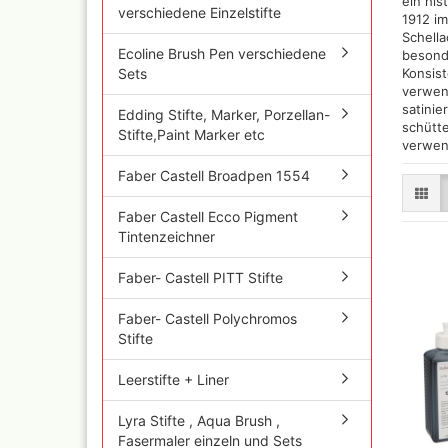
ein his
verschiedene Einzelstifte
Iwata Airbrushpistolen
1912 i
Cobra A
Olympos Ersatzteile
Schella
Ölfarbe
Ecoline Brush Pen verschiedene
besonde
Sparmax
Jaxon P
Sets
Konsist
Thayer & Chandler (RE
verwend
Mal Zeit
Gaahleri Airbrushpisto
satini
Edding Stifte, Marker, Porzellan-
und Zu
komplette Sets
schütte
Stifte,Paint Marker etc
Malzeit
verwen
Sata Airbrush und
Raphael
Lackierpistolen
Faber Castell Broadpen 1554
versch
AMI
11x70 
Faber Castell Ecco Pigment
Ausblaspistolen/
Rembra
Sandstrahlgeräte
Tintenzeichner
Hilfsmit
Fine Art Airbrush
Schmin
Faber- Castell PITT Stifte
Paasche Airbrush und
Windso
Ersatzteile
Hilfsmit
Faber- Castell Polychromos
Prona Airbrush- und
Bob Ro
Stifte
Lackierpistolen
Pan Pas
Rich
Mixed 
Leerstifte + Liner
Aztek
Sennelie
Ölmaler
Pinstriping Geräte, Fa
Lyra Stifte , Aqua Brush ,
Pinsel
Senneli
Fasermaler einzeln und Sets