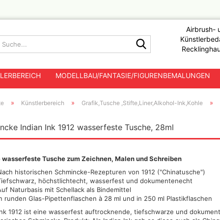
Airbrush- 
Künstlerbeda
Suche...
Recklinghau
LERBEREICH
MODELLBAU/FANTASIE/FIGURENBEMALUNGEN
»
»
»
te
Künstlerbereich
Grafik,Tusche ,Stifte,Liner,Alkohol-Ink,Kohle
ölbefüllte Kompressoren
Acrylfarben
Aquarel
ncke Indian Ink 1912 wasserfeste Tusche, 28ml
Abteilung 502
Ammo by mig Gru
ölfreie Kolbenkompressoren
Acrylfarben Sets
Aquarel
,Streaking +Chip
ohne Lufttank
tolen
AK Diorama Acrylic
Acryl Stifte/Marker
Aquarel
Ammo by mig Set
ölfreie Kolbenkompressoren
AK Filter, Effekte, Washes
Acryl Spraydosen
e wasserfeste Tusche zum Zeichnen, Malen und Schreiben
mit Lufttank
Ammo by Mig cryst
AK Interactive Farbsets
Acryl Pouring
17ml
Nach historischen Schmincke-Rezepturen von 1912 ("Chinatusche")
Membrankompressoren
3.Generation Acrylic
Acryl Hilfsmittel / Zubehör
Tiefschwarz, höchstlichtecht, wasserfest und dokumentenecht
Ammo by Mig DIO
AK Interactive Spraydosen :
Auf Naturbasis mit Schellack als Bindemittel
Paint - Trockenma
Grundierungen + Klarlacke
In runden Glas-Pipettenflaschen à 28 ml und in 250 ml Plastikflaschen
Ammo by Mig Dio
hör und
AK Interactive Xtreme Metal
 Ink 1912 ist eine wasserfest auftrocknende, tiefschwarze und dokume
Ammo by Mig Filt
Ak Playmarkers für Tabletop