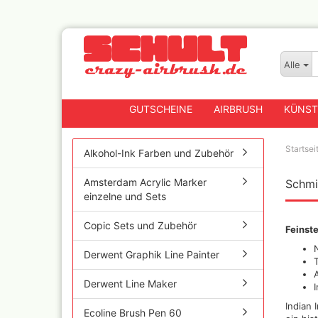
Alle
GUTSCHEINE
AIRBRUSH
KÜNST
Startsei
Alkohol-Ink Farben und Zubehör
Amsterdam Acrylic Marker
Schmi
Badger
einzelne und Sets
Createx CX Airbrushpis
Fengda
Copic Sets und Zubehör
Feinst
Greenstuff Airbrush
Derwent Graphik Line Painter
Grex Airbrush und
Lackierpistolen
Derwent Line Maker
Harder+Steenbeck
Airbrushpistolen, Zube
Indian
Ersatzteile
Ecoline Brush Pen 60