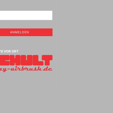
aphietuschen + Tinten
tifte, Radiergummis,
sche Radierer,
ierer, Anspitzer
ANMELDEN
Jacquard Stoff , Basic, Leder ,
Farben
78 VOR ORT
Kreul Avantgarde
Seidenmalfarben 30 ml
,Abverkauf
Marabu Seidenmalfarben -
Abverkauf
Marabu Textil 3 D Farben
Marabu Textil Glitter 50 ml
Marabu Textil Metallic Farben
50 ml
Textilien aus Seide
Bücher für Textil und
Seidenmalerei