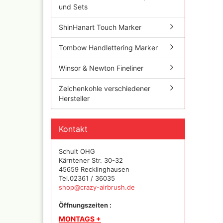
und Sets
ShinHanart Touch Marker
Tombow Handlettering Marker
Inka - 
Tuben 
Winsor & Newton Fineliner
Inka Go
Farbtön
Zeichenkohle verschiedener
Marabu 
Hersteller
Dru Blair Schablonen
Marabu
Linierbänder
Metalli
Transfer + Graphitpapi
Maya-G
Kontakt
Schablonenmaterial
Patina 
Flüssigmaskiermateriali
Kreul N
Schult OHG
Farben,
Step by step Schablon
Kärntener Str. 30-32
Designe
45659 Recklinghausen
Artool Schablonen
Tel.02361 / 36035
Blattgo
Schablonen allgemein
shop@crazy-airbrush.de
,Spiege
Farbmischtabellen
Öffnungszeiten :
Modellbau und
Fingernägelschablonen
MONTAGS +