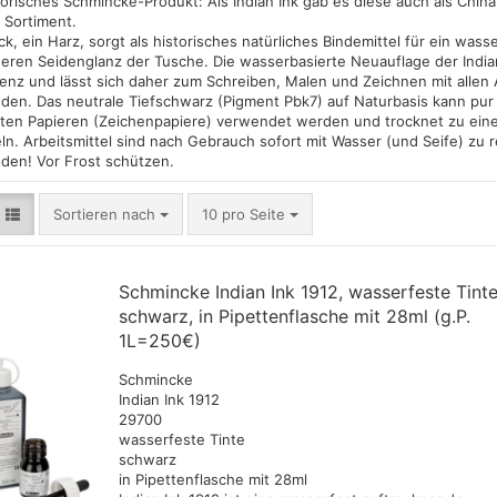
torisches Schmincke-Produkt: Als Indian Ink gab es diese auch als Chi
verschiedene Fa
Lukas Hilfsmittel
Schmin
Spieler
m Sortiment.
rtist wasservermalbare
Ammo by Mig Nat
PAN Pastel Colors und Sets
Schminc
ck, ein Harz, sorgt als historisches natürliches Bindemittel für ein wa
AK Primer,Verdünner,Klarlacke
 40 ml )
Farben 35ml
Gouac
ren Seidenglanz der Tusche. Die wasserbasierte Neuauflage der Indian I
und Zubehör
Rembrandt Soft Pastelle
astell-Ölkreidensets
enz und lässt sich daher zum Schreiben, Malen und Zeichnen mit allen
Ammo by Mig Sha
Schmin
AK Real Colors Markers Set
Schmincke Pastell - feinste
VELL)
en. Das neutrale Tiefschwarz (Pigment Pbk7) auf Naturbasis kann pur 
verschiedene Fa
 Öl und Acryl Hilsmittel
,Einzelstifte + Farben
extra weiche Künstler
Schmin
len und
erten Papieren (Zeichenpapiere) verwendet werden und trocknet zu ein
behör
AMMO MIC Oilbru
Pastellfarben
nach H
AK True Metal 6 verschiedene
ln. Arbeitsmittel sind nach Gebrauch sofort mit Wasser (und Seife) zu r
 Ölpastellsets
Wax Farben
AMMO MIC Oilbru
Sennelier Soft Pastellsets
Hilfsmi
den! Vor Frost schützen.
 Ölpastellstifte
AK Wargame Color, 400ml
AMMO MIG Acryli
Gouach
iedene Farben Maße
Spraydosen
Sortieren nach
pro Seite
Sortieren nach
10 pro Seite
mm
AK Weathering Pencils
ndt Ölfarben und
(Buntstifte)
tel
Schmincke Indian Ink 1912, wasserfeste Tinte
cke Ölfarben
schwarz, in Pipettenflasche mit 28ml (g.P.
r&Newton Ölfarben und
1L=250€)
tel
Green Stuff Stru
ss Produkte
Schmincke
Greenstuff - Gräs
tel Zeichnen Malen
Indian Ink 1912
Bäume,Scenerie
Media
29700
r Hilfsmittel für die
wasserfeste Tinte
ei
schwarz
rben und
in Pipettenflasche mit 28ml
er Ölpastelle - einzelne