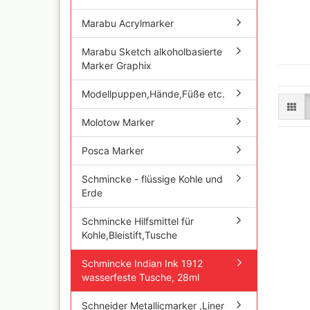
und Se
Marabu Acrylmarker
Marabu Sketch alkoholbasierte
Schnellkupplungen+Ge
Marker Graphix
Serie 02 Mini
Schnellkupplungen+Ge
Modellpuppen,Hände,Füße etc.
Serie 20
Schnellkupplungen+Ge
Molotow Marker
Serie 21
Schnellkupplungen und
Posca Marker
Gegenstecker Serie 26
Schläuche konfektionie
Schmincke - flüssige Kohle und
Mtr. Ware
Erde
Zubehör wie
TStücke,Verteiler,Versc
Schmincke Hilfsmittel für
Kohle,Bleistift,Tusche
Schmincke Indian Ink 1912
wasserfeste Tusche, 28ml
Schneider Metallicmarker ,Liner