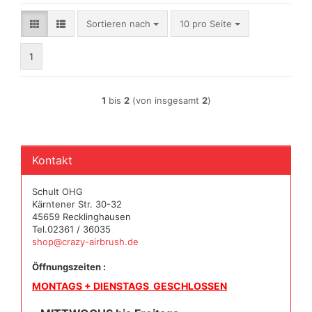
Sortieren nach
pro Seite
Sortieren nach
10 pro Seite
1
1
bis
2
(von insgesamt
2
)
Kontakt
Schult OHG
Kärntener Str. 30-32
45659 Recklinghausen
Tel.02361 / 36035
shop@crazy-airbrush.de
Öffnungszeiten :
MONTAGS + DIENSTAGS GESCHLOSSEN