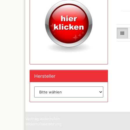
und Se
Schnellkupplungen+Ge
Serie 02 Mini
Schnellkupplungen+Ge
Serie 20
Schnellkupplungen+Ge
Serie 21
Schnellkupplungen und
Gegenstecker Serie 26
Schläuche konfektionie
Hersteller
Mtr. Ware
Zubehör wie
TStücke,Verteiler,Versc
Vertrag widerrufen
Widerrufsbelehrung