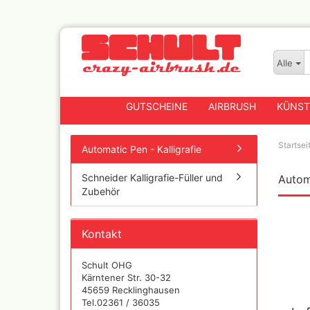
Alle
GUTSCHEINE
AIRBRUSH
KÜNST
Startsei
Automatic Pen - Kalligrafie
Schneider Kalligrafie-Füller und
Automa
Badger
Zubehör
Createx CX Airbrushpis
Fengda
Greenstuff Airbrush
Kontakt
Grex Airbrush und
Lackierpistolen
Schult OHG
Kärntener Str. 30-32
Harder+Steenbeck
45659 Recklinghausen
Airbrushpistolen, Zube
Tel.02361 / 36035
Ersatzteile