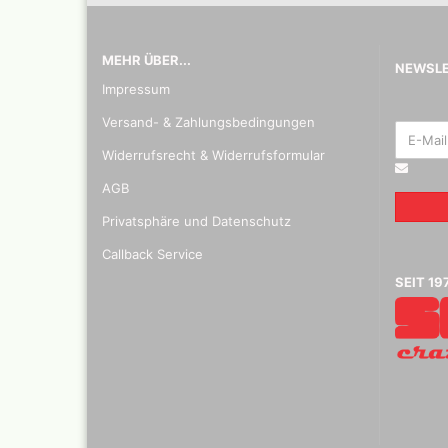
MEHR ÜBER...
NEWSL
Impressum
Inka - 
Tuben 
Versand- & Zahlungsbedingungen
Inka Go
Widerrufsrecht & Widerrufsformular
Farbtön
Marabu 
AGB
Dru Blair Schablonen
Marabu
Privatsphäre und Datenschutz
Linierbänder
Metalli
Transfer + Graphitpapi
Maya-G
Callback Service
Schablonenmaterial
Patina 
SEIT 19
Flüssigmaskiermateriali
Kreul N
Farben,
Step by step Schablon
Designe
Artool Schablonen
Blattgo
Schablonen allgemein
,Spiege
Farbmischtabellen
Modellbau und
Fingernägelschablonen