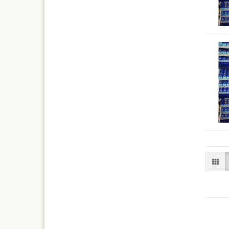
Blei - ,
Pastell 
Daler R
Effektf
Daler R
32 vers
29,5 ml
Faber C
Zubehö
Kalligr
Schreib