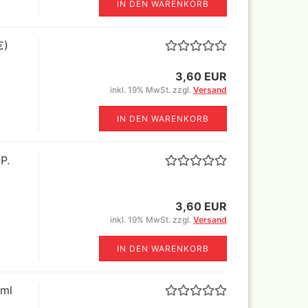
tsets
IN DEN WARENKORB
€)
or
Vallejo True Metallic Metal
einzelne Farben und Sets
3,60 EUR
lor 18 ml
rbtöne (GP
inkl. 19% MwSt. zzgl.
Versand
or komplette
IN DEN WARENKORB
ein
ml
-Step by
P.
r Special FX
1ltr=188,23€)
ffekte
or Lacke und
3,60 EUR
inkl. 19% MwSt. zzgl.
Versand
or Sets
IN DEN WARENKORB
es
te
 und
 ml