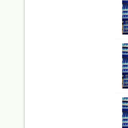
Mylar
Absauganlagen
Praxiscope +Leuchttis