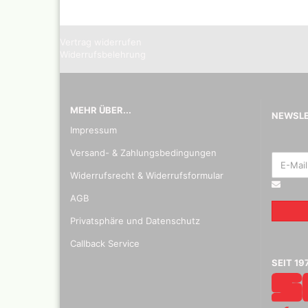
Kalligr
Radiers
elektri
Vertrag widerrufen
Glasrad
Widerrufsbelehrung
MEHR ÜBER...
NEWSL
Impressum
Versand- & Zahlungsbedingungen
Widerrufsrecht & Widerrufsformular
AGB
Privatsphäre und Datenschutz
Callback Service
SEIT 19