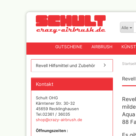
Alle
GUTSCHEINE
AIRBRUSH
KÜNST
Startsei
Revell Hilfsmittel und Zubehör
Revel
Badger
Kontakt
Createx CX Airbrushpis
Fengda
Schult OHG
Revel
Greenstuff Airbrush
Kärntener Str. 30-32
milde
45659 Recklinghausen
Grex Airbrush und
Aqua 
Tel.02361 / 36035
Lackierpistolen
shop@crazy-airbrush.de
88 F
Harder+Steenbeck
Airbrushpistolen, Zube
Öffnungszeiten :
Ersatzteile
Es gi