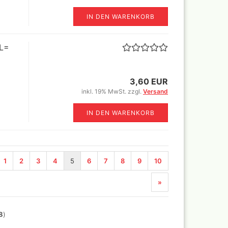
IN DEN WARENKORB
1L=
3,60 EUR
inkl. 19% MwSt. zzgl.
Versand
IN DEN WARENKORB
-Aktentaschen,Leptop
fer
eien
1
2
3
4
5
6
7
8
9
10
»
8
)