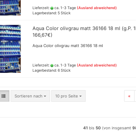
Schneider Metallicmarker
,Liner und Sets
Lieferzeit:
ca. 1-3 Tage
(Ausland abweichend)
Lagerbestand: 5 Stück
ShinHanart Touch Marker
Tombow Handlettering Marker
Aqua Color olivgrau matt 36166 18 ml (g.P. 
Winsor & Newton Fineliner
166,67€)
Zeichenkohle verschiedener
Hersteller
Aqua Color olivgrau matt 36166 18 ml
Lieferzeit:
ca. 1-3 Tage
(Ausland abweichend)
 Bunt- , Aquarell -,
Jumbo Malmesser - extra groß
Herren
Lagerbestand: 6 Stück
- Stifte
und Kof
owney FW Acryltinte
Staffel
arben 29,5 ml
owney FW Acryltinten
Sortieren nach
pro Seite
Sortieren nach
10 pro Seite
«
chiedene Farbtöne
astell Füller und
r
aphie Sets +
41
bis
50
(von insgesamt
9
federhalter + Zubehör