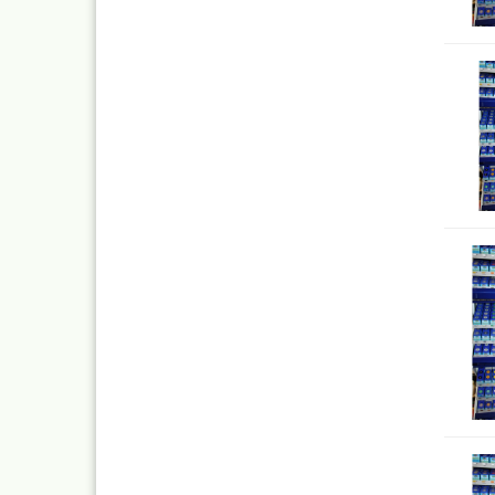
Inka - 
Tuben 
Inka Go
Farbtön
Marabu 
Dru Blair Schablonen
Marabu
Linierbänder
Metalli
Transfer + Graphitpapi
Maya-G
Schablonenmaterial
Patina 
Flüssigmaskiermateriali
Kreul N
Farben,
Step by step Schablon
Designe
Artool Schablonen
Blattgo
Schablonen allgemein
,Spiege
Farbmischtabellen
Modellbau und
Fingernägelschablonen