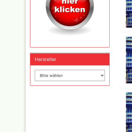
und Se
Schnellkupplungen+Ge
Serie 02 Mini
Schnellkupplungen+Ge
Serie 20
Schnellkupplungen+Ge
Serie 21
Hersteller
Schnellkupplungen und
Gegenstecker Serie 26
Schläuche konfektionie
Mtr. Ware
Zubehör wie
TStücke,Verteiler,Versc