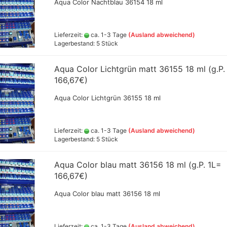
Aqua Color Nachtblau 36154 18 ml
ts
Lieferzeit:
ca. 1-3 Tage
(Ausland abweichend)
genstecknippel
Alclad II
Lagerbestand: 5 Stück
Schmincke Aqua-
Ammo M
Amsterdam all acrylic ink
Linoldruckfarben
+ Fixer
genstecker
Createx Farben
Aqua Color Lichtgrün matt 36155 18 ml (g.P.
Linoldruckfarbe AMI
Green S
Daler Rowney Farbsets
166,67€)
Decals, Magnete,Schablonen
versch
genstecker
Daler Rowney System 3 Acrylic
,Spachtel und Zubehör
Jaquard
Aqua Color Lichtgrün 36155 18 ml
ink
Farben und Farbsets,Lacke
Liefe C
Golden high Flow
Green Stuff World - Zubehör
(Pulver
Airbrushfarben 30ml (GP
aus Resin, Silikon +Kunststoff
(GP1lt
rt +
1ltr.ab 290€)
Lieferzeit:
ca. 1-3 Tage
(Ausland abweichend)
Greenstuff - Spraydosen
Schmin
Lagerbestand: 5 Stück
Jacquard Farben
Bronzen
Liquitex ink
hlussschr.,Nippel
Schmin
Aqua Color blau matt 36156 18 ml (g.P. 1L=
Pro Color
Pigmen
166,67€)
versch
Rohrers Zeichentusche
ab230€
Schmincke Airbrushfarben und
Aqua Color blau matt 36156 18 ml
Hilfsmittel
Schult
Hilfsmittel
100 ml
Schmincke Aqua Drop
Vallejo
Sennelier Abstract Acrylic Ink
Lieferzeit:
ca. 1-3 Tage
(Ausland abweichend)