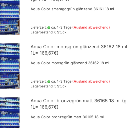
Vallejo Metal Colo
Tintenzeichner
Vallejo Surface P
Aqua Color smaragdgrün glänzend 36161 18 ml
Faber- Castell PITT Stifte
Vallejo Hobby Pai
Faber- Castell Polychromos
Spraydosen
Stifte
Lieferzeit:
ca. 1-3 Tage
(Ausland abweichend)
Leerstifte + Liner
Lagerbestand: 6 Stück
Lyra Stifte , Aqua Brush ,
che
Fasermaler einzeln und Sets
Aqua Color moosgrün glänzend 36162 18 ml 
Marabu Acrylmarker
1L= 166,67€)
Marabu Sketch alkoholbasierte
Marker Graphix
Aqua Color moosgrün glänzend 36162 18 ml
Modellpuppen,Hände,Füße
etc.
Molotow Marker
Lieferzeit:
ca. 1-3 Tage
(Ausland abweichend)
Posca Marker
Lagerbestand: 5 Stück
Schmincke - flüssige Kohle
und Erde
Aqua Color bronzegrün matt 36165 18 ml (g.
Schmincke Hilfsmittel für
Game Color Sets
1L= 166,67€)
Kohle,Bleistift,Tusche
Schmincke Indian Ink 1912
Aqua Color bronzegrün matt 36165 18 ml
wasserfeste Tusche, 28ml