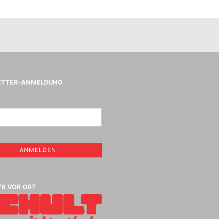
aphietuschen + Tinten
tifte, Radiergummis,
sche Radierer,
ierer, Anspitzer
Jacquard Stoff , Basic, Leder ,
ETTER-ANMELDUNG
Farben
Kreul Avantgarde
Seidenmalfarben 30 ml
,Abverkauf
Marabu Seidenmalfarben -
Abverkauf
ANMELDEN
Marabu Textil 3 D Farben
Marabu Textil Glitter 50 ml
Marabu Textil Metallic Farben
50 ml
78 VOR ORT
Textilien aus Seide
Bücher für Textil und
Seidenmalerei