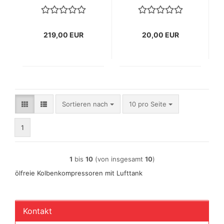
AS196 1
219,00 EUR
20,00 EUR
Sortieren nach
pro Seite
Sortieren nach
10 pro Seite
1
1
bis
10
(von insgesamt
10
)
ölfreie Kolbenkompressoren mit Lufttank
Kontakt