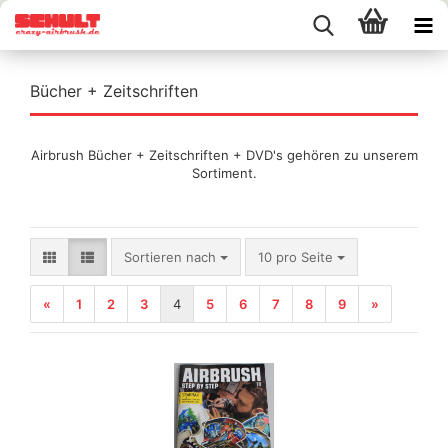
Bücher + Zeitschriften
Airbrush Bücher + Zeitschriften + DVD's gehören zu unserem
Sortiment.
Sortieren nach
pro Seite
Sortieren nach
10 pro Seite
«
1
2
3
4
5
6
7
8
9
»