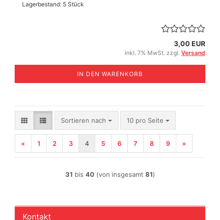
Lagerbestand: 5 Stück
3,00 EUR
inkl. 7% MwSt. zzgl.
Versand
IN DEN WARENKORB
Sortieren nach
pro Seite
Sortieren nach
10 pro Seite
«
1
2
3
4
5
6
7
8
9
»
31
bis
40
(von insgesamt
81
)
Kontakt