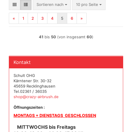
Sortieren nach
pro Seite
Sortieren nach
10 pro Seite
«
1
2
3
4
5
6
»
41
bis
50
(von insgesamt
60
)
Kontakt
Schult OHG
Kärntener Str. 30-32
45659 Recklinghausen
Tel.02361 / 36035
shop@crazy-airbrush.de
Öffnungszeiten :
MONTAGS + DIENSTAGS GESCHLOSSEN
MITTWOCHS bis Freitags