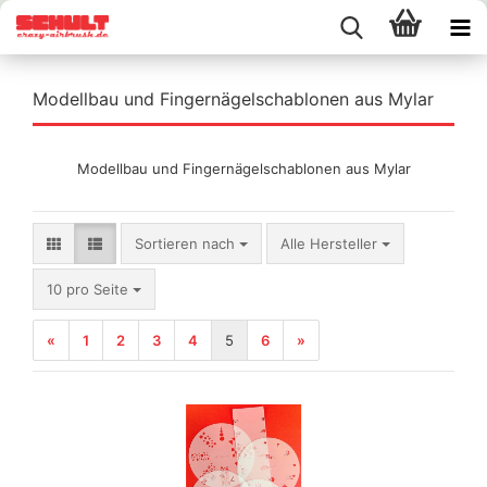
Modellbau und Fingernägelschablonen aus Mylar
Modellbau und Fingernägelschablonen aus Mylar
Sortieren nach
Sortieren nach
Alle Hersteller
pro Seite
10 pro Seite
«
1
2
3
4
5
6
»