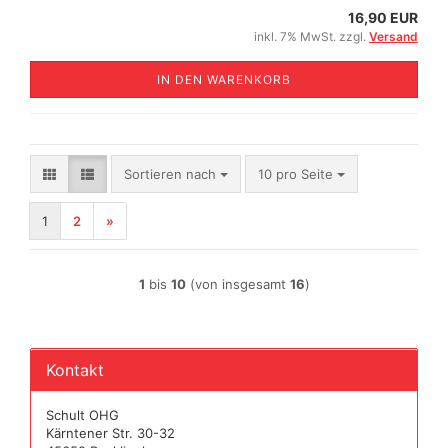
16,90 EUR
inkl. 7% MwSt. zzgl.
Versand
IN DEN WARENKORB
Sortieren nach
pro Seite
Sortieren nach
10 pro Seite
1
2
»
1
bis
10
(von insgesamt
16
)
Kontakt
Schult OHG
Kärntener Str. 30-32