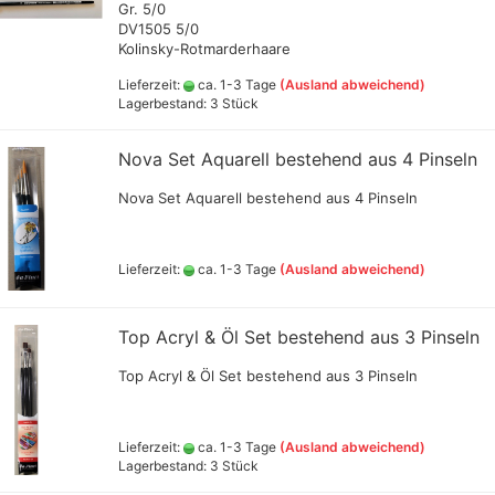
Gr. 5/0
ts
DV1505 5/0
Kolinsky-Rotmarderhaare
Lieferzeit:
ca. 1-3 Tage
(Ausland abweichend)
genstecknippel
Alclad II
Lagerbestand: 3 Stück
Schmincke Aqua-
Ammo M
Amsterdam all acrylic ink
Linoldruckfarben
+ Fixer
genstecker
Createx Farben
Nova Set Aquarell bestehend aus 4 Pinseln
Linoldruckfarbe AMI
Green S
Daler Rowney Farbsets
Decals, Magnete,Schablonen
versch
genstecker
Daler Rowney System 3 Acrylic
,Spachtel und Zubehör
Nova Set Aquarell bestehend aus 4 Pinseln
Jaquard
ink
Farben und Farbsets,Lacke
Liefe C
Golden high Flow
Green Stuff World - Zubehör
(Pulver
Airbrushfarben 30ml (GP
aus Resin, Silikon +Kunststoff
Lieferzeit:
ca. 1-3 Tage
(Ausland abweichend)
(GP1lt
rt +
1ltr.ab 290€)
Greenstuff - Spraydosen
Schmin
Jacquard Farben
Bronzen
Liquitex ink
Top Acryl & Öl Set bestehend aus 3 Pinseln
hlussschr.,Nippel
Schmin
Pro Color
Pigmen
Top Acryl & Öl Set bestehend aus 3 Pinseln
versch
Rohrers Zeichentusche
ab230€
Schmincke Airbrushfarben und
Hilfsmittel
Schult
Hilfsmittel
Lieferzeit:
ca. 1-3 Tage
(Ausland abweichend)
100 ml
Schmincke Aqua Drop
Lagerbestand: 3 Stück
Vallejo
Sennelier Abstract Acrylic Ink