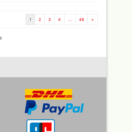
1
2
3
4
...
48
»
1
)
-Aktentaschen,Leptop
fer
eien