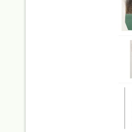
Mylar
Absauganlagen
Praxiscope +Leuchttis