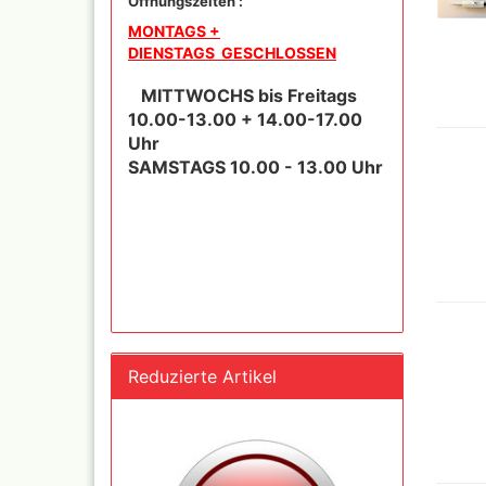
Öffnungszeiten :
und Se
MONTAGS +
DIENSTAGS GESCHLOSSEN
Schnellkupplungen+Ge
MITTWOCHS bis Freitags
Serie 02 Mini
10.00-13.00 + 14.00-17.00
Schnellkupplungen+Ge
Uhr
Serie 20
SAMSTAGS 10.00 - 13.00 Uhr
Schnellkupplungen+Ge
Serie 21
Schnellkupplungen und
Gegenstecker Serie 26
Schläuche konfektionie
Mtr. Ware
Zubehör wie
TStücke,Verteiler,Versc
Reduzierte Artikel