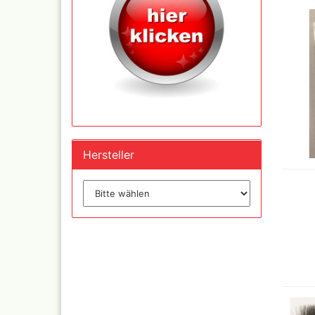
Inka - 
Tuben 
Inka Go
Farbtön
Marabu 
Dru Blair Schablonen
Marabu
Hersteller
Linierbänder
Metalli
Transfer + Graphitpapi
Maya-G
Schablonenmaterial
Patina 
Flüssigmaskiermateriali
Kreul N
Farben,
Step by step Schablon
Designe
Artool Schablonen
Blattgo
Schablonen allgemein
,Spiege
Farbmischtabellen
Modellbau und
Fingernägelschablonen