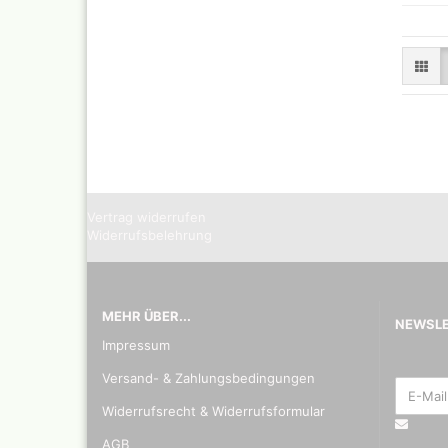
Vertrag widerrufen
Blei - ,
Widerrufsbelehrung
Pastell 
Daler R
Effektf
Daler R
MEHR ÜBER...
NEWSL
32 vers
Impressum
29,5 ml
Faber C
Versand- & Zahlungsbedingungen
Zubehö
Widerrufsrecht & Widerrufsformular
Kalligr
Schreib
AGB