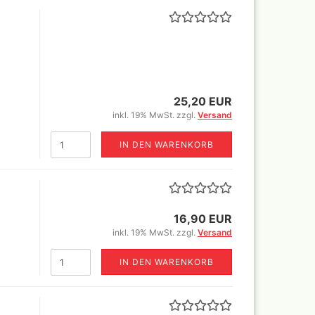
tsets
or
Vallejo True Metallic Metal
einzelne Farben und Sets
lor 18 ml
rbtöne (GP
25,20 EUR
inkl. 19% MwSt. zzgl.
Versand
or komplette
ein
ml
-Step by
IN DEN WARENKORB
r Special FX
1ltr=188,23€)
ffekte
or Lacke und
16,90 EUR
inkl. 19% MwSt. zzgl.
Versand
or Sets
es
IN DEN WARENKORB
te
 und