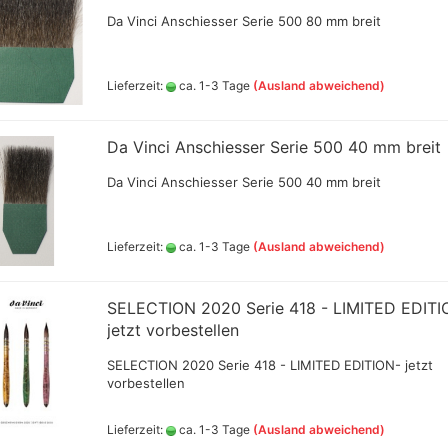
Vallejo Metal Colo
Tintenzeichner
Da Vinci Anschiesser Serie 500 80 mm breit
Vallejo Surface P
Faber- Castell PITT Stifte
Vallejo Hobby Pai
Faber- Castell Polychromos
Spraydosen
Stifte
Lieferzeit:
ca. 1-3 Tage
(Ausland abweichend)
Leerstifte + Liner
Lyra Stifte , Aqua Brush ,
che
Fasermaler einzeln und Sets
Da Vinci Anschiesser Serie 500 40 mm breit
Marabu Acrylmarker
Da Vinci Anschiesser Serie 500 40 mm breit
Marabu Sketch alkoholbasierte
Marker Graphix
Modellpuppen,Hände,Füße
Lieferzeit:
ca. 1-3 Tage
(Ausland abweichend)
etc.
Molotow Marker
Posca Marker
SELECTION 2020 Serie 418 - LIMITED EDITI
Schmincke - flüssige Kohle
jetzt vorbestellen
und Erde
SELECTION 2020 Serie 418 - LIMITED EDITION- jetzt
Schmincke Hilfsmittel für
Game Color Sets
vorbestellen
Kohle,Bleistift,Tusche
Schmincke Indian Ink 1912
wasserfeste Tusche, 28ml
Lieferzeit:
ca. 1-3 Tage
(Ausland abweichend)