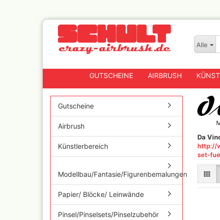
Alle
GUTSCHEINE
AIRBRUSH
KÜNST
Gutscheine
Airbrush
Badger
Da Vin
Createx CX Airbrushpis
http:/
Künstlerbereich
Fengda
set-fue
Greenstuff Airbrush
Modellbau/Fantasie/Figurenbemalungen
Grex Airbrush und
Lackierpistolen
Papier/ Blöcke/ Leinwände
Harder+Steenbeck
Airbrushpistolen, Zube
Pinsel/Pinselsets/Pinselzubehör
Ersatzteile