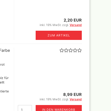
r
rimer
nt
2,20 EUR
inkl. 19% MwSt. zzgl.
Versand
ZUM ARTIKEL
Revell Aqua Color 88
verschiedene Farbtöne a 18 ml
 Farbe
Revell Email Farben
Revell Spray Color
trot
lz für
llt
tierte
8,99 EUR
inkl. 19% MwSt. zzgl.
Versand
IN DEN WARENKORB