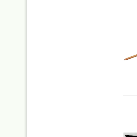
Blei - ,
Pastell 
Daler R
Effektf
Daler R
32 vers
29,5 ml
Faber C
Zubehö
Kalligr
Schreib