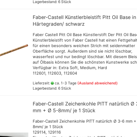
Schneider Metallicmarker
Lagerbestand: 6 Stück
,Liner und Sets
ShinHanart Touch Marker
Faber-Castell Künstlerbleistift Pitt Oil Base in
Tombow Handlettering Marker
Härtegraden/ schwarz
Winsor & Newton Fineliner
Faber Castell Pitt Oil Base Künstlerstift Der Pitt Oil Ba
Zeichenkohle verschiedener
Künstlerbleistift von Faber Castell hat einen Fettgehal
Hersteller
für einen besonders weichen Strich mit seidenmatter
Oberfläche sorgt. Außerdem sind sie nicht löschbar,
wasserfest und nur bedingt löschbar. Mit diesem Bleist
auf Ölbasis können Sie die schönsten Kunstwerke sch
Verfügbar in: Extra Soft, Medium, Hard
 Bunt- , Aquarell -,
Jumbo Malmesser - extra groß
Herren
112601, 112603, 112604
- Stifte
und Kof
owney FW Acryltinte
Staffel
Lieferzeit:
ca. 1-3 Tage
(Ausland abweichend)
Lagerbestand: 6 Stück
arben 29,5 ml
owney FW Acryltinten
chiedene Farbtöne
Faber-Castell Zeichenkohle PITT natürlich Ø 
mm + Ø 5-8mm/ je 1 Stück
astell Füller und
r
Faber-Castell Zeichenkohle PITT natürlich Ø 3-6 mm +
8mm/ je 1 Stück
aphie Sets +
129114, 129116
federhalter + Zubehör