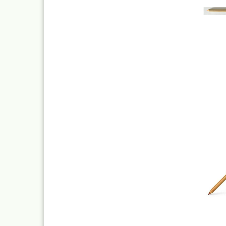
Mylar
Absauganlagen
Praxiscope +Leuchttis