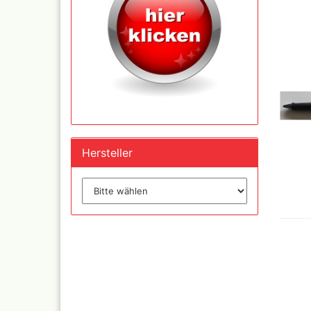
Inka - 
Tuben 
Inka Go
Farbtön
Marabu 
Dru Blair Schablonen
Marabu
Hersteller
Linierbänder
Metalli
Transfer + Graphitpapi
Maya-G
Schablonenmaterial
Patina 
Flüssigmaskiermateriali
Kreul N
Farben,
Step by step Schablon
Designe
Artool Schablonen
Blattgo
Schablonen allgemein
,Spiege
Farbmischtabellen
Modellbau und
Fingernägelschablonen