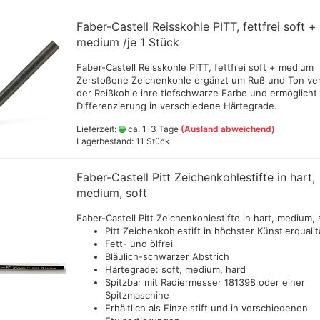
verschiedene Fa
Lukas Hilfsmittel
Schmin
Spieler
rtist wasservermalbare
Ammo by Mig Nat
PAN Pastel Colors und Sets
Schminc
Faber-Castell Reisskohle PITT, fettfrei soft +
AK Primer,Verdünner,Klarlacke
 40 ml )
Farben 35ml
Gouac
und Zubehör
medium /je 1 Stück
Rembrandt Soft Pastelle
astell-Ölkreidensets
Ammo by Mig Sha
Schmin
AK Real Colors Markers Set
Schmincke Pastell - feinste
VELL)
verschiedene Fa
Faber-Castell Reisskohle PITT, fettfrei soft + medium
 Öl und Acryl Hilsmittel
,Einzelstifte + Farben
extra weiche Künstler
Schmin
len und
Zerstoßene Zeichenkohle ergänzt um Ruß und Ton ver
behör
AMMO MIC Oilbru
Pastellfarben
nach H
AK True Metal 6 verschiedene
der Reißkohle ihre tiefschwarze Farbe und ermöglicht
 Ölpastellsets
Wax Farben
AMMO MIC Oilbru
Sennelier Soft Pastellsets
Hilfsmi
Differenzierung in verschiedene Härtegrade.
 Ölpastellstifte
AK Wargame Color, 400ml
AMMO MIG Acryli
Gouach
iedene Farben Maße
Lieferzeit:
ca. 1-3 Tage
(Ausland abweichend)
Spraydosen
Lagerbestand: 11 Stück
mm
AK Weathering Pencils
ndt Ölfarben und
(Buntstifte)
tel
Faber-Castell Pitt Zeichenkohlestifte in hart,
cke Ölfarben
medium, soft
r&Newton Ölfarben und
Faber-Castell Pitt Zeichenkohlestifte in hart, medium, 
tel
Green Stuff Stru
Pitt Zeichenkohlestift in höchster Künstlerqualit
ss Produkte
Fett- und ölfrei
Greenstuff - Gräs
tel Zeichnen Malen
Bläulich-schwarzer Abstrich
Bäume,Scenerie
Media
Härtegrade: soft, medium, hard
Spitzbar mit Radiermesser 181398 oder einer
r Hilfsmittel für die
Spitzmaschine
ei
rben und
Erhältlich als Einzelstift und in verschiedenen
er Ölpastelle - einzelne