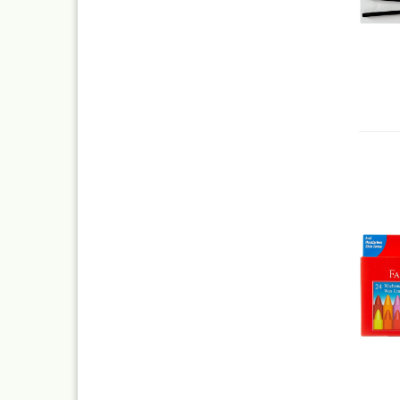
Kalligr
Radiers
elektri
Glasrad