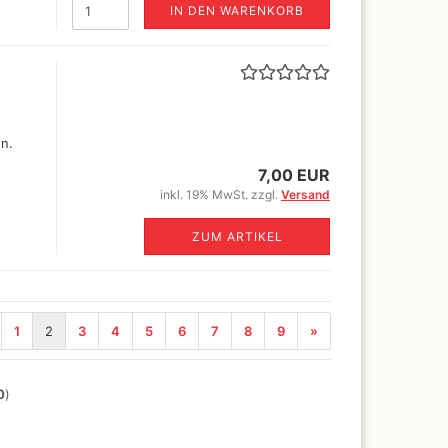
IN DEN WARENKORB
en.
7,00 EUR
inkl. 19% MwSt. zzgl.
Versand
ZUM ARTIKEL
1
2
3
4
5
6
7
8
9
»
0
)