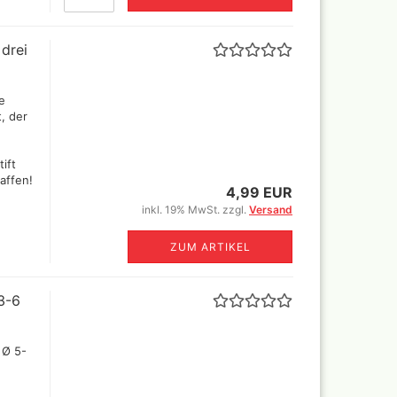
 drei
se
t, der
ift
affen!
4,99 EUR
-Aktentaschen,Leptop
inkl. 19% MwSt. zzgl.
Versand
fer
eien
ZUM ARTIKEL
3-6
 Ø 5-