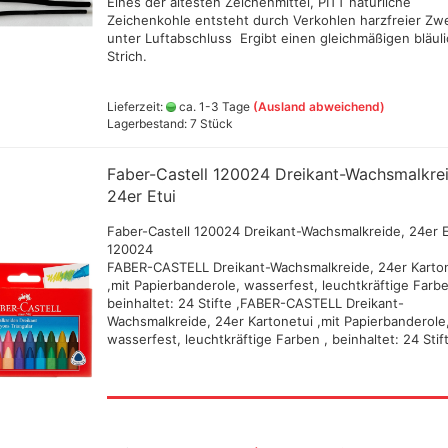
Eines der ältesten Zeichenmittel, PITT natürliche
aphietuschen + Tinten
Zeichenkohle entsteht durch Verkohlen harzfreier Zw
tifte, Radiergummis,
unter Luftabschluss Ergibt einen gleichmäßigen bläul
sche Radierer,
Strich.
ierer, Anspitzer
Lieferzeit:
ca. 1-3 Tage
(Ausland abweichend)
Lagerbestand: 7 Stück
Jacquard Stoff , Basic, Leder ,
Faber-Castell 120024 Dreikant-Wachsmalkrei
Farben
24er Etui
Kreul Avantgarde
Seidenmalfarben 30 ml
Faber-Castell 120024 Dreikant-Wachsmalkreide, 24er E
,Abverkauf
120024
Marabu Seidenmalfarben -
FABER-CASTELL Dreikant-Wachsmalkreide, 24er Karto
Abverkauf
,mit Papierbanderole, wasserfest, leuchtkräftige Farbe
beinhaltet: 24 Stifte ,FABER-CASTELL Dreikant-
Marabu Textil 3 D Farben
Wachsmalkreide, 24er Kartonetui ,mit Papierbanderole
Marabu Textil Glitter 50 ml
wasserfest, leuchtkräftige Farben , beinhaltet: 24 Sti
Marabu Textil Metallic Farben
50 ml
Textilien aus Seide
Bücher für Textil und
Seidenmalerei