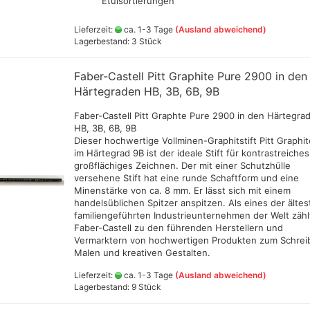
Etuisortierungen
ts
Lieferzeit:
ca. 1-3 Tage
(Ausland abweichend)
Lagerbestand: 3 Stück
genstecknippel
Alclad II
Schmincke Aqua-
Ammo M
Amsterdam all acrylic ink
Faber-Castell Pitt Graphite Pure 2900 in den
Linoldruckfarben
+ Fixer
genstecker
Createx Farben
Härtegraden HB, 3B, 6B, 9B
Linoldruckfarbe AMI
Green S
Daler Rowney Farbsets
Decals, Magnete,Schablonen
versch
genstecker
Faber-Castell Pitt Graphte Pure 2900 in den Härtegra
Daler Rowney System 3 Acrylic
,Spachtel und Zubehör
HB, 3B, 6B, 9B
Jaquard
ink
Farben und Farbsets,Lacke
Dieser hochwertige Vollminen-Graphitstift Pitt Graphi
Liefe C
Golden high Flow
im Härtegrad 9B ist der ideale Stift für kontrastreiche
Green Stuff World - Zubehör
(Pulver
Airbrushfarben 30ml (GP
großflächiges Zeichnen. Der mit einer Schutzhülle
aus Resin, Silikon +Kunststoff
(GP1lt
rt +
1ltr.ab 290€)
versehene Stift hat eine runde Schaftform und eine
Greenstuff - Spraydosen
Schmin
Minenstärke von ca. 8 mm. Er lässt sich mit einem
Jacquard Farben
Bronzen
handelsüblichen Spitzer anspitzen. Als eines der älte
Liquitex ink
hlussschr.,Nippel
familiengeführten Industrieunternehmen der Welt zähl
Schmin
Pro Color
Faber-Castell zu den führenden Herstellern und
Pigmen
Vermarktern von hochwertigen Produkten zum Schrei
versch
Rohrers Zeichentusche
Malen und kreativen Gestalten.
ab230€
Schmincke Airbrushfarben und
Hilfsmittel
Schult
Hilfsmittel
Lieferzeit:
ca. 1-3 Tage
(Ausland abweichend)
100 ml
Lagerbestand: 9 Stück
Schmincke Aqua Drop
Vallejo
Sennelier Abstract Acrylic Ink