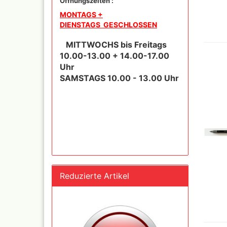
Öffnungszeiten :
und Se
MONTAGS +
DIENSTAGS GESCHLOSSEN
Schnellkupplungen+Ge
MITTWOCHS bis Freitags
Serie 02 Mini
10.00-13.00 + 14.00-17.00
Schnellkupplungen+Ge
Uhr
Serie 20
SAMSTAGS 10.00 - 13.00 Uhr
Schnellkupplungen+Ge
Serie 21
Schnellkupplungen und
Gegenstecker Serie 26
Schläuche konfektionie
Mtr. Ware
Zubehör wie
TStücke,Verteiler,Versc
Reduzierte Artikel