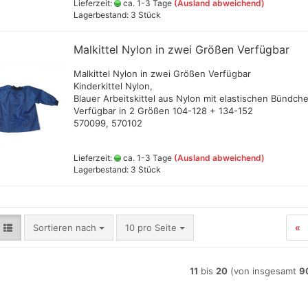
Lieferzeit:
ca. 1-3 Tage
(Ausland abweichend)
Lagerbestand: 3 Stück
Malkittel Nylon in zwei Größen Verfügbar
Malkittel Nylon in zwei Größen Verfügbar
Kinderkittel Nylon,
Blauer Arbeitskittel aus Nylon mit elastischen Bündch
Verfügbar in 2 Größen 104-128 + 134-152
570099, 570102
Lieferzeit:
ca. 1-3 Tage
(Ausland abweichend)
Lagerbestand: 3 Stück
Sortieren nach
pro Seite
Sortieren nach
10 pro Seite
«
11
bis
20
(von insgesamt
9