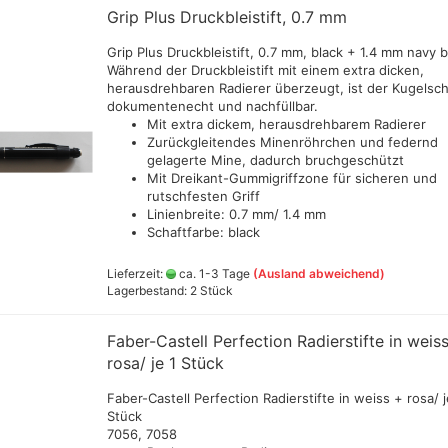
Pigmen
30 ml
Grip Plus Druckbleistift, 0.7 mm
Vallejo Produkte
Grip Plus Druckbleistift, 0.7 mm, black + 1.4 mm navy 
Bodypainting und Tattoo Farbe
Während der Druckbleistift mit einem extra dicken,
Sprühkleber
Vallejo Model Col
herausdrehbaren Radierer überzeugt, ist der Kugelsch
Gold Premium 40 g
dokumentenecht und nachfüllbar.
Vallejo Xpress Co
verschiedene Farbtöne
Alkohol-Ink Farben und
Mit extra dickem, herausdrehbarem Radierer
verschiedene Fa
Zubehör
ld verschiedene
Zurückgleitendes Minenröhrchen und federnd
Tamiya Lacquer Paint
1ltr=205,55€)
e zu je 62,5 g
gelagerte Mine, dadurch bruchgeschützt
Amsterdam Acrylic Marker
Tamiya
Vallejo Game Col
Airbrushhalterungen
Airbrushbücher allgem
Mit Dreikant-Gummigriffzone für sicheren und
einzelne und Sets
Colorado Gold 50 ml
Polier/Schleif/Schwämme/Kleber/Werkzeug
Farbpalette je 18
rutschfesten Griff
Spray out/Reinigungsbehälter
Beginner - Einsteiger 
Copic Sets und Zubehör
 Yukon Gold Cream
(GP1ltr=172,22€)
Tamiya
Linienbreite: 0.7 mm/ 1.4 mm
Step Bücher
c-Effektcreme
Reinigungsmaterialien
Derwent Graphik Line Painter
Primer,Grundierungen,Lacke
Vallejo Game Colo
Schaftfarbe: black
Bücher für Öl und
er
old
Messer , Radierer und
und Zubehör
Farben 18ml (GP 
Derwent Line Maker
Pastellmalerei
weiteres Zubehör
und Rost Effekte
Tamiya weathering
Vallejo Diorama E
Lieferzeit:
ca. 1-3 Tage
(Ausland abweichend)
Ecoline Brush Pen 60
Zeitschriften
Lagerbestand: 2 Stück
master/Alterungsset
verschiedene Einzelstifte
en
ature 12 verschiedene
Vallejo Model Col
Farbset und Pinsel
Tamiya weathering sticks
Hilfsmittel
Ecoline Brush Pen
en
verschiedene Sets
r Paint Fleur
Faber-Castell Perfection Radierstifte in weis
Tamiya X+XF Acrylfarben
Vallejo Model Col
Edding Stifte, Marker,
rosa/ je 1 Stück
ld,Schlagmetall
Vallejo Panzer Ac
Porzellan-Stifte,Paint Marker
lfolien und Zubehör
Weathering Effek
etc
Faber-Castell Perfection Radierstifte in weiss + rosa/ j
Vallejo Pigmente
Stück
Faber Castell Broadpen 1554
Pigmentsets
 aus
7056, 7058
Faber Castell Ecco Pigment