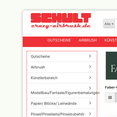
Alle
GUTSCHEINE
AIRBRUSH
KÜNST
Gutscheine
Airbrush
Badger
Createx CX Airbrushpis
Künstlerbereich
Fengda
Faber-
Greenstuff Airbrush
Modellbau/Fantasie/Figurenbemalungen
Grex Airbrush und
Lackierpistolen
Papier/ Blöcke/ Leinwände
Harder+Steenbeck
Airbrushpistolen, Zube
Pinsel/Pinselsets/Pinselzubehör
Ersatzteile