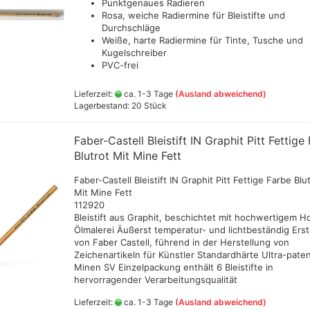
Punktgenaues Radieren
Vallejo Metal Colo
Tintenzeichner
Rosa, weiche Radiermine für Bleistifte und
Vallejo Surface P
Faber- Castell PITT Stifte
Durchschläge
Vallejo Hobby Pai
Weiße, harte Radiermine für Tinte, Tusche und
Faber- Castell Polychromos
Spraydosen
Kugelschreiber
Stifte
PVC-frei
Leerstifte + Liner
Lyra Stifte , Aqua Brush ,
Lieferzeit:
ca. 1-3 Tage
(Ausland abweichend)
che
Fasermaler einzeln und Sets
Lagerbestand: 20 Stück
Marabu Acrylmarker
Marabu Sketch alkoholbasierte
Faber-Castell Bleistift IN Graphit Pitt Fettige
Marker Graphix
Blutrot Mit Mine Fett
Modellpuppen,Hände,Füße
etc.
Faber-Castell Bleistift IN Graphit Pitt Fettige Farbe Blu
Molotow Marker
Mit Mine Fett
112920
Posca Marker
Bleistift aus Graphit, beschichtet mit hochwertigem Ho
Schmincke - flüssige Kohle
Ölmalerei Äußerst temperatur- und lichtbeständig Erste
und Erde
von Faber Castell, führend in der Herstellung von
Schmincke Hilfsmittel für
Game Color Sets
Zeichenartikeln für Künstler Standardhärte Ultra-paten
Kohle,Bleistift,Tusche
Minen SV Einzelpackung enthält 6 Bleistifte in
hervorragender Verarbeitungsqualität
Schmincke Indian Ink 1912
wasserfeste Tusche, 28ml
Lieferzeit:
ca. 1-3 Tage
(Ausland abweichend)