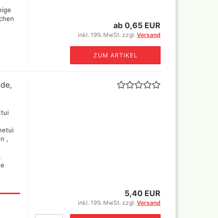
eige
ichen
ab 0,65 EUR
inkl. 19% MwSt. zzgl.
Versand
ZUM ARTIKEL
de,
tui
netui
n ,
,
fte
5,40 EUR
inkl. 19% MwSt. zzgl.
Versand