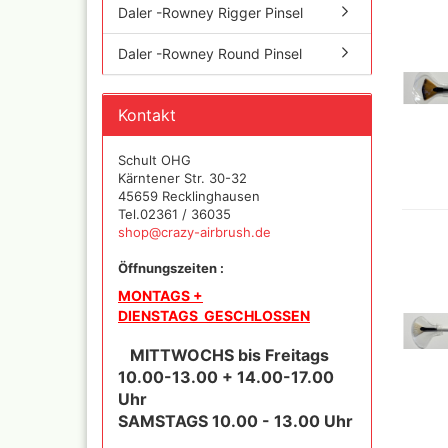
Daler -Rowney Rigger Pinsel
Iwata Airbrushpistolen
Cobra A
Olympos Ersatzteile
Ölfarbe
Daler -Rowney Round Pinsel
Sparmax
Jaxon P
Thayer & Chandler (RE
Mal Zeit
Gaahleri Airbrushpisto
Kontakt
und Zu
komplette Sets
Malzeit
Sata Airbrush und
Schult OHG
Raphael
Lackierpistolen
Kärntener Str. 30-32
versch
AMI
45659 Recklinghausen
11x70 
Tel.02361 / 36035
Ausblaspistolen/
Rembra
shop@crazy-airbrush.de
Sandstrahlgeräte
Hilfsmit
Fine Art Airbrush
Schmin
Öffnungszeiten :
Paasche Airbrush und
Windso
MONTAGS +
Ersatzteile
Hilfsmit
DIENSTAGS GESCHLOSSEN
Prona Airbrush- und
Bob Ro
Lackierpistolen
MITTWOCHS bis Freitags
Pan Pas
Rich
Mixed 
10.00-13.00 + 14.00-17.00
Aztek
Sennelie
Uhr
Ölmaler
Pinstriping Geräte, Fa
SAMSTAGS 10.00 - 13.00 Uhr
Pinsel
Senneli