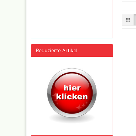
und Se
Schnellkupplungen+Ge
Serie 02 Mini
Schnellkupplungen+Ge
Serie 20
Reduzierte Artikel
Schnellkupplungen+Ge
Serie 21
Schnellkupplungen und
Gegenstecker Serie 26
Schläuche konfektionie
Mtr. Ware
Zubehör wie
TStücke,Verteiler,Versc