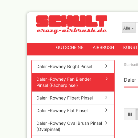
Alle
GUTSCHEINE
AIRBRUSH
KÜNST
Startsei
Daler -Rowney Bright Pinsel
Daler -Rowney Fan Blender
Daler
Badger
Pinsel (Fächerpinsel)
Createx CX Airbrushpis
Fengda
Daler -Rowney Filbert Pinsel
Greenstuff Airbrush
Daler -Rowney Flat Pinsel
Grex Airbrush und
Lackierpistolen
Daler -Rowney Oval Brush Pinsel
Harder+Steenbeck
(Ovalpinsel)
Airbrushpistolen, Zube
Ersatzteile