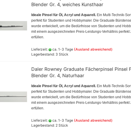
verschiedene Fa
Lukas Hilfsmittel
Schmin
Blender Gr. 4, weiches Kunsthaar
Spieler
rtist wasservermalbare
Ammo by Mig Nat
PAN Pastel Colors und Sets
Schminc
AK Primer,Verdünner,Klarlacke
 40 ml )
Farben 35ml
Ideale Pinsel für Öl, Acryl und Aquarell.
Ein Multi-Technik-Sor
Gouac
und Zubehör
Rembrandt Soft Pastelle
perfekt für Studenten und Hobbymaler. Die Graduate Bürstense
astell-Ölkreidensets
Ammo by Mig Sha
Schmin
AK Real Colors Markers Set
Schmincke Pastell - feinste
VELL)
wurde entwickelt, um die Bedürfnisse von Studenten und Hobb
verschiedene Fa
 Öl und Acryl Hilsmittel
,Einzelstifte + Farben
extra weiche Künstler
Schmin
len und
mit einem ausgezeichneten Preis-Leistungs-Verhältnis perfekt 
behör
AMMO MIC Oilbru
Pastellfarben
nach H
AK True Metal 6 verschiedene
erfüllen.
 Ölpastellsets
Wax Farben
AMMO MIC Oilbru
Sennelier Soft Pastellsets
Hilfsmi
 Ölpastellstifte
AK Wargame Color, 400ml
AMMO MIG Acryli
Gouach
Lieferzeit:
ca. 1-3 Tage
(Ausland abweichend)
iedene Farben Maße
Spraydosen
Lagerbestand: 3 Stück
mm
AK Weathering Pencils
ndt Ölfarben und
(Buntstifte)
Daler Rowney Graduate Fächerpinsel Pinsel 
tel
Blender Gr. 4, Naturhaar
cke Ölfarben
r&Newton Ölfarben und
Ideale Pinsel für Öl, Acryl und Aquarell.
Ein Multi-Technik-Sor
tel
perfekt für Studenten und Hobbymaler. Die Graduate Bürstense
Green Stuff Stru
ss Produkte
wurde entwickelt, um die Bedürfnisse von Studenten und Hobb
Greenstuff - Gräs
mit einem ausgezeichneten Preis-Leistungs-Verhältnis perfekt 
tel Zeichnen Malen
Bäume,Scenerie
erfüllen.
Media
r Hilfsmittel für die
Lieferzeit:
ca. 1-3 Tage
(Ausland abweichend)
ei
rben und
Lagerbestand: 2 Stück
er Ölpastelle - einzelne