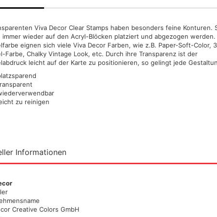
ts
ansparenten Viva Decor Clear Stamps haben besonders feine Konturen. 
 immer wieder auf den Acryl-Blöcken platziert und abgezogen werden. 
genstecknippel
Alclad II
farbe eignen sich viele Viva Decor Farben, wie z.B. Paper-Soft-Color, 
Schmincke Aqua-
Ammo M
Amsterdam all acrylic ink
-Farbe, Chalky Vintage Look, etc. Durch ihre Transparenz ist der
Linoldruckfarben
+ Fixer
genstecker
Createx Farben
abdruck leicht auf der Karte zu positionieren, so gelingt jede Gestaltu
Linoldruckfarbe AMI
Green S
Daler Rowney Farbsets
platzsparend
Decals, Magnete,Schablonen
versch
genstecker
transparent
Daler Rowney System 3 Acrylic
,Spachtel und Zubehör
Jaquard
wiederverwendbar
ink
Farben und Farbsets,Lacke
eicht zu reinigen
Liefe C
Golden high Flow
Green Stuff World - Zubehör
(Pulver
Airbrushfarben 30ml (GP
aus Resin, Silikon +Kunststoff
(GP1lt
rt +
1ltr.ab 290€)
Greenstuff - Spraydosen
Schmin
Jacquard Farben
Bronzen
Liquitex ink
hlussschr.,Nippel
ller Informationen
Schmin
Pro Color
Pigmen
versch
Rohrers Zeichentusche
ab230€
Schmincke Airbrushfarben und
ecor
Hilfsmittel
Schult
Hilfsmittel
ler
100 ml
nehmensname
Schmincke Aqua Drop
ecor Creative Colors GmbH
Vallejo
Sennelier Abstract Acrylic Ink