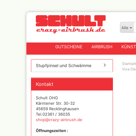
Alle
GUTSCHEINE
AIRBRUSH
KÜNST
Startsei
Stupfpinsel und Schwämme
Viva De
Badger
Kontakt
Createx CX Airbrushpis
Fengda
Schult OHG
Greenstuff Airbrush
Kärntener Str. 30-32
45659 Recklinghausen
Grex Airbrush und
Tel.02361 / 36035
Lackierpistolen
shop@crazy-airbrush.de
Harder+Steenbeck
Airbrushpistolen, Zube
Öffnungszeiten :
Ersatzteile