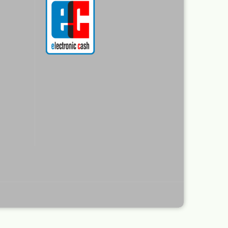
r
rimer
nt
Revell Aqua Color 88
verschiedene Farbtöne a 18 ml
Revell Email Farben
Revell Spray Color