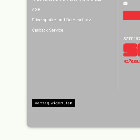
Mylar
AGB
Privatsphäre und Datenschutz
Callback Service
Absauganlagen
SEIT 19
Praxiscope +Leuchttis
Vertrag widerrufen