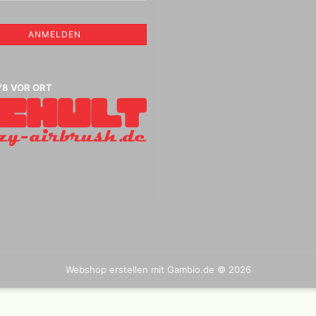
Vallejo Metal Colo
Tintenzeichner
Vallejo Surface P
Faber- Castell PITT Stifte
ANMELDEN
Vallejo Hobby Pai
Faber- Castell Polychromos
Spraydosen
Stifte
Leerstifte + Liner
78 VOR ORT
Lyra Stifte , Aqua Brush ,
che
Fasermaler einzeln und Sets
Marabu Acrylmarker
Marabu Sketch alkoholbasierte
Marker Graphix
Modellpuppen,Hände,Füße
etc.
Molotow Marker
Posca Marker
Schmincke - flüssige Kohle
und Erde
Schmincke Hilfsmittel für
Game Color Sets
Webshop erstellen
mit Gambio.de © 2026
Kohle,Bleistift,Tusche
Schmincke Indian Ink 1912
wasserfeste Tusche, 28ml