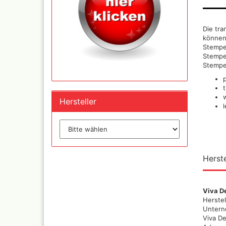
und Se
Die tr
können
Schnellkupplungen+Ge
Stempel
Serie 02 Mini
Stempel
Schnellkupplungen+Ge
Stempel
Serie 20
Schnellkupplungen+Ge
Serie 21
Hersteller
Schnellkupplungen und
l
Gegenstecker Serie 26
Schläuche konfektionie
Mtr. Ware
Zubehör wie
TStücke,Verteiler,Versc
Herste
Viva D
Herstel
Unter
Viva D