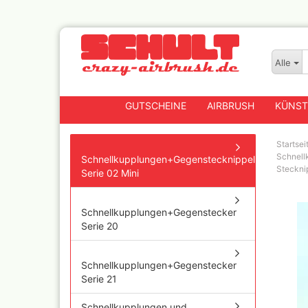
Alle
GUTSCHEINE
AIRBRUSH
KÜNST
Startsei
Schnell
Schnellkupplungen+Gegenstecknippel
Steckni
Serie 02 Mini
Badger
Createx CX Airbrushpis
Schnellkupplungen+Gegenstecker
Fengda
Serie 20
Greenstuff Airbrush
Grex Airbrush und
Lackierpistolen
Schnellkupplungen+Gegenstecker
Harder+Steenbeck
Serie 21
Airbrushpistolen, Zube
Ersatzteile
Schnellkupplungen und