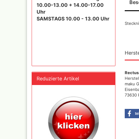
Bes
und Se
10.00-13.00 + 14.00-17.00
Uhr
SAMSTAGS 10.00 - 13.00 Uhr
Steckn
Schnellkupplungen+Ge
Serie 02 Mini
Schnellkupplungen+Ge
Serie 20
Schnellkupplungen+Ge
Herste
Serie 21
Schnellkupplungen und
Gegenstecker Serie 26
Rectus
Schläuche konfektionie
Reduzierte Artikel
Herstel
Mtr. Ware
maku G
Eisenb
Zubehör wie
73630 
TStücke,Verteiler,Versc
te