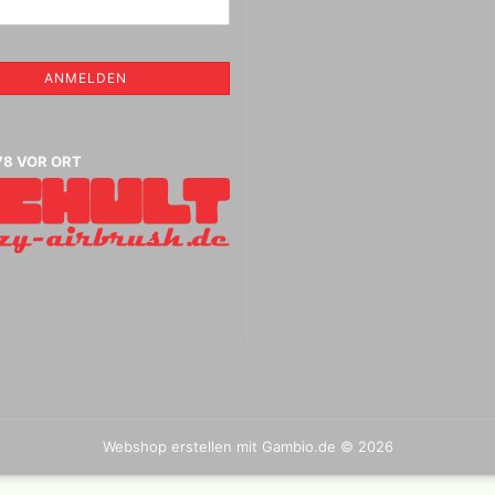
Vallejo Metal Colo
Tintenzeichner
Vallejo Surface P
Faber- Castell PITT Stifte
Vallejo Hobby Pai
Faber- Castell Polychromos
ANMELDEN
Spraydosen
Stifte
Leerstifte + Liner
Lyra Stifte , Aqua Brush ,
che
Fasermaler einzeln und Sets
78 VOR ORT
Marabu Acrylmarker
Marabu Sketch alkoholbasierte
Marker Graphix
Modellpuppen,Hände,Füße
etc.
Molotow Marker
Posca Marker
Schmincke - flüssige Kohle
und Erde
Schmincke Hilfsmittel für
Game Color Sets
Kohle,Bleistift,Tusche
Webshop erstellen
mit Gambio.de © 2026
Schmincke Indian Ink 1912
wasserfeste Tusche, 28ml