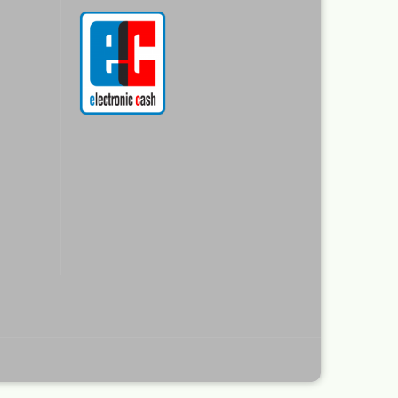
r
rimer
nt
Revell Aqua Color 88
verschiedene Farbtöne a 18 ml
Revell Email Farben
Revell Spray Color