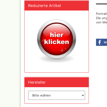
und Se
Reduzierte Artikel
Portrait
Die ung
Schnellkupplungen+Ge
von Me
Serie 02 Mini
Schnellkupplungen+Ge
Serie 20
Schnellkupplungen+Ge
te
Serie 21
Schnellkupplungen und
Gegenstecker Serie 26
Schläuche konfektionie
Mtr. Ware
Zubehör wie
TStücke,Verteiler,Versc
Hersteller