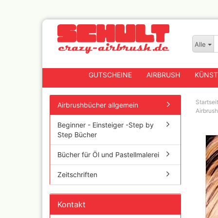
Alle
GUTSCHEINE
AIRBRUSH
KÜNST
Startsei
Airbrushbücher allgemein
Airbrus
Beginner - Einsteiger -Step by
Badger
Step Bücher
Createx CX Airbrushpis
Fengda
Bücher für Öl und Pastellmalerei
Greenstuff Airbrush
Zeitschriften
Grex Airbrush und
Lackierpistolen
Harder+Steenbeck
Kontakt
Airbrushpistolen, Zube
Ersatzteile