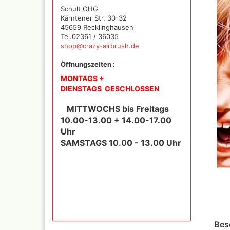
Iwata Airbrushpistolen
Schult OHG
Cobra A
Kärntener Str. 30-32
Olympos Ersatzteile
Ölfarbe
45659 Recklinghausen
Sparmax
Tel.02361 / 36035
Jaxon P
Thayer & Chandler (RE
shop@crazy-airbrush.de
Mal Zeit
Gaahleri Airbrushpisto
und Zu
Öffnungszeiten :
komplette Sets
Malzeit
Sata Airbrush und
MONTAGS +
Raphael
Lackierpistolen
DIENSTAGS GESCHLOSSEN
versch
AMI
11x70 
MITTWOCHS bis Freitags
Ausblaspistolen/
Rembra
10.00-13.00 + 14.00-17.00
Sandstrahlgeräte
Hilfsmit
Uhr
Fine Art Airbrush
Schmin
SAMSTAGS 10.00 - 13.00 Uhr
Paasche Airbrush und
Windso
Ersatzteile
Hilfsmit
Prona Airbrush- und
Bob Ro
Lackierpistolen
Pan Pas
Rich
Mixed 
Aztek
Sennelie
Ölmaler
Pinstriping Geräte, Fa
Pinsel
Bes
Senneli