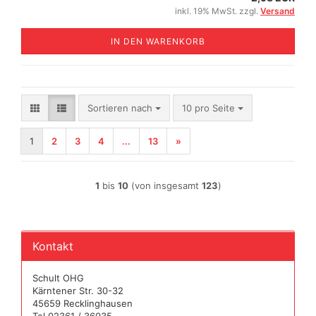
inkl. 19% MwSt. zzgl.
Versand
IN DEN WARENKORB
Sortieren nach
pro Seite
Sortieren nach
10 pro Seite
1
2
3
4
...
13
»
1
bis
10
(von insgesamt
123
)
Kontakt
Schult OHG
Kärntener Str. 30-32
45659 Recklinghausen