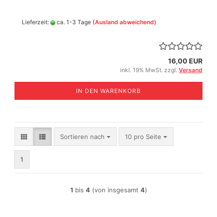
Lieferzeit:
ca. 1-3 Tage
(Ausland abweichend)
16,00 EUR
inkl. 19% MwSt. zzgl.
Versand
IN DEN WARENKORB
Sortieren nach
pro Seite
Sortieren nach
10 pro Seite
1
1
bis
4
(von insgesamt
4
)