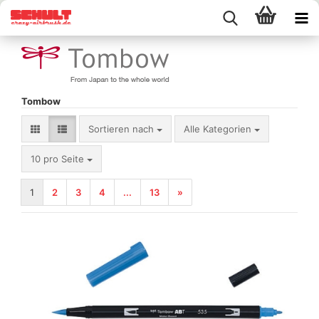
Tombow
Sortieren nach
Sortieren nach
Alle Kategorien
pro Seite
10 pro Seite
1
2
3
4
...
13
»