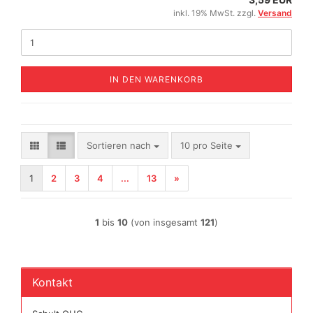
inkl. 19% MwSt. zzgl.
Versand
IN DEN WARENKORB
Sortieren nach
pro Seite
Sortieren nach
10 pro Seite
1
2
3
4
...
13
»
1
bis
10
(von insgesamt
121
)
Kontakt