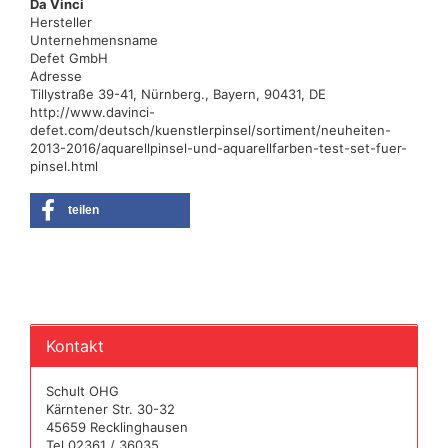
Da Vinci
Hersteller
Unternehmensname
Defet GmbH
Adresse
Tillystraße 39-41, Nürnberg., Bayern, 90431, DE
http://www.davinci-
defet.com/deutsch/kuenstlerpinsel/sortiment/neuheiten-
2013-2016/aquarellpinsel-und-aquarellfarben-test-set-fuer-
pinsel.html
teilen
Kontakt
Schult OHG
Kärntener Str. 30-32
45659 Recklinghausen
Tel.02361 / 36035