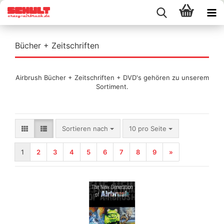
Bücher + Zeitschriften
Airbrush Bücher + Zeitschriften + DVD's gehören zu unserem
Sortiment.
Sortieren nach
pro Seite
Sortieren nach
10 pro Seite
1
2
3
4
5
6
7
8
9
»