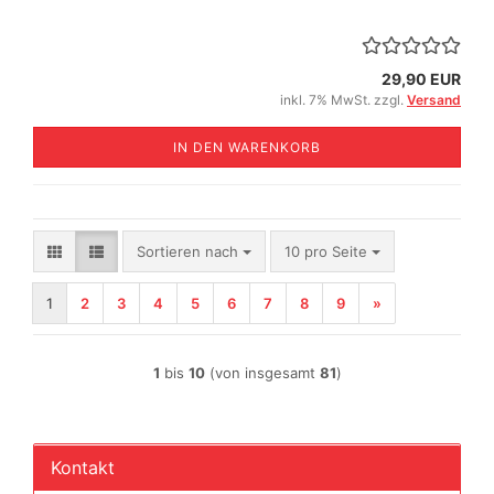
29,90 EUR
inkl. 7% MwSt. zzgl.
Versand
IN DEN WARENKORB
Sortieren nach
pro Seite
Sortieren nach
10 pro Seite
1
2
3
4
5
6
7
8
9
»
1
bis
10
(von insgesamt
81
)
Kontakt